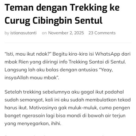
Teman dengan Trekking ke
Curug Cibingbin Sentul
on
by
istianasutanti
on
November 2, 2025
23 Comments
Recharge
Energi
Bersama
“Isti, mau ikut ndak?” Begitu kira-kira isi WhatsApp dari
Teman
mbak Rien yang diiringi info Trekking Santai di Sentul.
dengan
Langsung lah aku balas dengan antusias “Yeay,
Trekking
insyaAllah mauu mbak”.
ke
Curug
Cibingbin
Setelah trekking sebelumnya aku gagal ikut padahal
Sentul
sudah semangat, kali ini aku sudah membulatkan tekad
harus ikut. Motivasinya gak muluk-muluk, cuma pengen
banget ngerasain lagi bisa mandi di bawah air terjun
yang menyegarkan, ihihi.