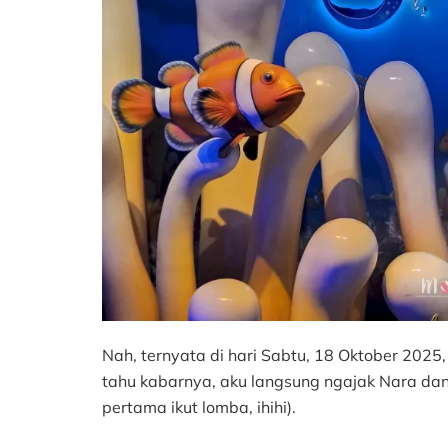
Nah, ternyata di hari Sabtu, 18 Oktober 2025
tahu kabarnya, aku langsung ngajak Nara da
pertama ikut lomba, ihihi).