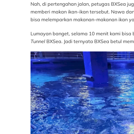
Nah, di pertengahan jalan, petugas BXSea ju
memberi makan ikan-ikan tersebut. Nawa dan
bisa melemparkan makanan-makanan ikan yan
Lumayan banget, selama 10 menit kami bisa 
Tunnel
BXSea. Jadi ternyata BXSea betul mema