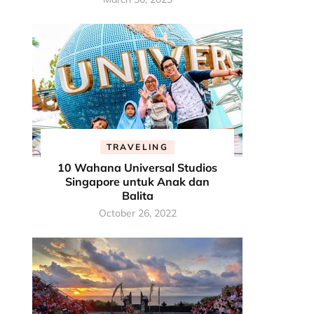
TRAVELING
10 Wahana Universal Studios
Singapore untuk Anak dan
Balita
October 26, 2022