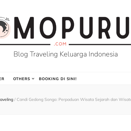
Blog Traveling Keluarga Indonesia
ER
OTHERS
BOOKING DI SINI!
raveling
/
Candi Gedong Songo: Perpaduan Wisata Sejarah dan Wisata