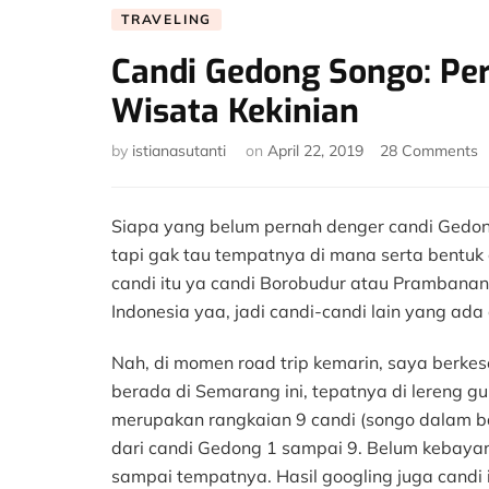
TRAVELING
Candi Gedong Songo: Pe
Wisata Kekinian
o
by
istianasutanti
on
April 22, 2019
28 Comments
C
G
S
Siapa yang belum pernah denger candi Gedong
P
tapi gak tau tempatnya di mana serta bentuk
W
candi itu ya candi Borobudur atau Prambanan.
S
Indonesia yaa, jadi candi-candi lain yang ada
d
W
K
Nah, di momen road trip kemarin, saya berk
berada di Semarang ini, tepatnya di lereng
merupakan rangkaian 9 candi (songo dalam b
dari candi Gedong 1 sampai 9. Belum kebay
sampai tempatnya. Hasil googling juga candi i