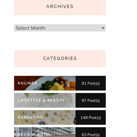
ARCHIVES
Archives
CATEGORIES
KULINER
91 Post(s)
LIFESTYLE & BEAUTY
97 Post(s)
PARENTING
148 Post(s)
REVIEW HOTEL
63 Post(s)