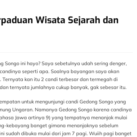
rpaduan Wisata Sejarah dan
n
andi
edong
ongo:
 Songo ini hayo? Saya sebetulnya udah sering denger,
erpaduan
 candinya seperti apa. Soalnya bayangan saya akan
isata
 Ternyata kan itu 2 candi terbesar dan termegah di
ejarah
 dan ternyata jumlahnya cukup banyak, gak sebesar itu.
an
isata
ekinian
esempatan untuk mengunjungi candi Gedong Songo yang
 gunung Ungaran. Namanya Gedong Songo karena candinya
ahasa Jawa artinya 9) yang tempatnya menanjak mulai
ang-kebayang banget gimana menanjaknya sebelum
ni sudah dibuka mulai dari jam 7 pagi. Wuiih pagi banget