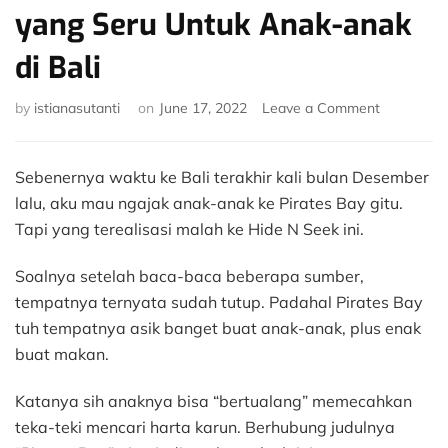
yang Seru Untuk Anak-anak
di Bali
on
by
istianasutanti
on
June 17, 2022
Leave a Comment
Hide
N
Seek
Sebenernya waktu ke Bali terakhir kali bulan Desember
–
lalu, aku mau ngajak anak-anak ke Pirates Bay gitu.
Playgroun
Tapi yang terealisasi malah ke Hide N Seek ini.
yang
Seru
Soalnya setelah baca-baca beberapa sumber,
Untuk
Anak-
tempatnya ternyata sudah tutup. Padahal Pirates Bay
anak
tuh tempatnya asik banget buat anak-anak, plus enak
di
buat makan.
Bali
Katanya sih anaknya bisa “bertualang” memecahkan
teka-teki mencari harta karun. Berhubung judulnya