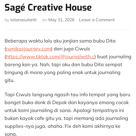
Sagé Creative House
on
by
istianasutanti
on
May 31, 2026
Leave a Comment
Journaling
Bersama
di
Beberapa waktu lalu aku janjian sama bubu Dita
Sago
(
rumikasjourney.com
) dan juga Ciwuls
Sagé
(
https://www.tiktok.com/@journalwith.c
) buat journaling
Creative
bareng kan ya. Nah, tapi aku dan bubu Dita sempat
House
bingung di mana yang paling enak untuk journaling
gitu.
Tapi Ciwuls langsung ngasih tau info tempat yang baru
banget buka donk di Depok dan kayanya emang cocok
untuk kami journaling di sana. Apalagi tempatnya ini
bukan kayak cafe gitu ya, tapi memang ada journaling
supplies-nya juga, ahaha. Fix deh kami akhirnya ke
sana.