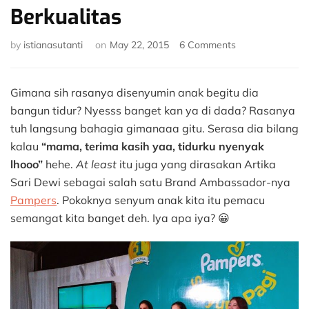
Berkualitas
on
by
istianasutanti
on
May 22, 2015
6 Comments
Senyum
Ceria
Tanda
Gimana sih rasanya disenyumin anak begitu dia
Tidur
bangun tidur? Nyesss banget kan ya di dada? Rasanya
Berkualitas
tuh langsung bahagia gimanaaa gitu. Serasa dia bilang
kalau
“mama, terima kasih yaa, tidurku nyenyak
lhooo”
hehe.
At least
itu juga yang dirasakan Artika
Sari Dewi sebagai salah satu Brand Ambassador-nya
Pampers
. Pokoknya senyum anak kita itu pemacu
semangat kita banget deh. Iya apa iya? 😀