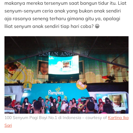
makanya mereka tersenyum saat bangun tidur itu. Liat
senyum-senyum ceria anak yang bukan anak sendiri
aja rasanya seneng terharu gimana gitu ya, apalagi
lliat senyum anak sendiri tiap hari coba? 😀
100 Senyum Pagi Bayi No.1 di Indonesia – courtesy of
Kartina Ika
Sari