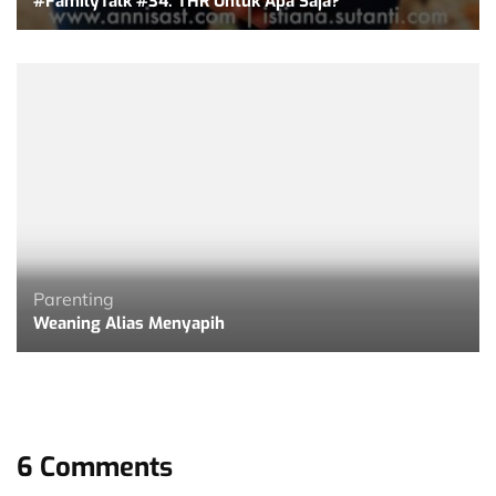
#FamilyTalk #34: THR Untuk Apa Saja?
Parenting
Weaning Alias Menyapih
6 Comments