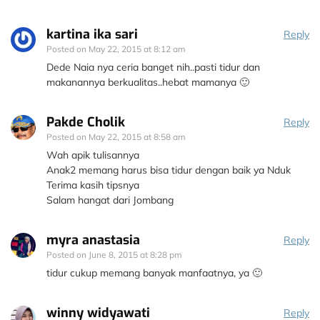
kartina ika sari
Reply
Posted on
May 22, 2015 at 8:12 am
Dede Naia nya ceria banget nih..pasti tidur dan
makanannya berkualitas..hebat mamanya 🙂
Pakde Cholik
Reply
Posted on
May 22, 2015 at 8:58 am
Wah apik tulisannya
Anak2 memang harus bisa tidur dengan baik ya Nduk
Terima kasih tipsnya
Salam hangat dari Jombang
myra anastasia
Reply
Posted on
June 8, 2015 at 8:28 pm
tidur cukup memang banyak manfaatnya, ya 🙂
winny widyawati
Reply