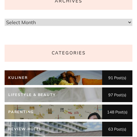
ARCHIVES
Archives
CATEGORIES
KULINER
91 Post(s)
LIFESTYLE & BEAUTY
97 Post(s)
PARENTING
148 Post(s)
REVIEW HOTEL
63 Post(s)