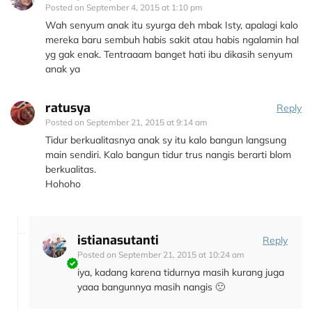
Posted on
September 4, 2015 at 1:10 pm
Wah senyum anak itu syurga deh mbak Isty, apalagi kalo
mereka baru sembuh habis sakit atau habis ngalamin hal
yg gak enak. Tentraaam banget hati ibu dikasih senyum
anak ya
ratusya
Reply
Posted on
September 21, 2015 at 9:14 am
Tidur berkualitasnya anak sy itu kalo bangun langsung
main sendiri. Kalo bangun tidur trus nangis berarti blom
berkualitas.
Hohoho
istianasutanti
Reply
Posted on
September 21, 2015 at 10:24 am
iya, kadang karena tidurnya masih kurang juga
yaaa bangunnya masih nangis 🙁