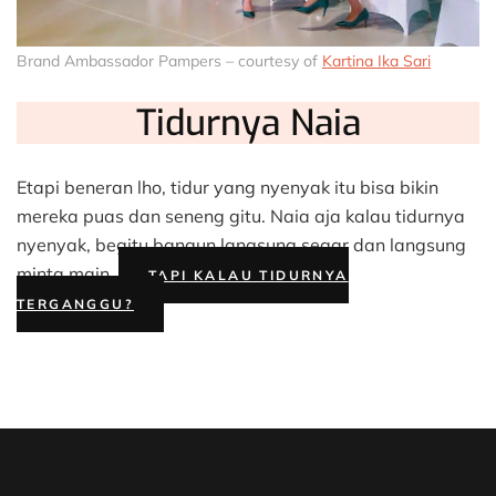
Brand Ambassador Pampers – courtesy of
Kartina Ika Sari
Tidurnya Naia
Etapi beneran lho, tidur yang nyenyak itu bisa bikin
mereka puas dan seneng gitu. Naia aja kalau tidurnya
nyenyak, begitu bangun langsung segar dan langsung
minta main.
TAPI KALAU TIDURNYA
TERGANGGU?