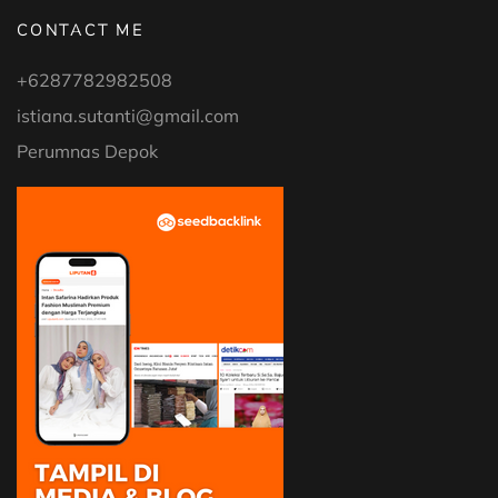
CONTACT ME
+6287782982508
istiana.sutanti@gmail.com
Perumnas Depok