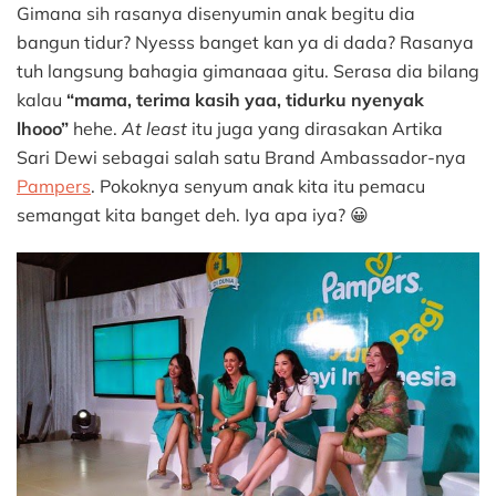
Gimana sih rasanya disenyumin anak begitu dia
Ceria
Tanda
bangun tidur? Nyesss banget kan ya di dada? Rasanya
Tidur
tuh langsung bahagia gimanaaa gitu. Serasa dia bilang
Berkualitas
kalau
“mama, terima kasih yaa, tidurku nyenyak
lhooo”
hehe.
At least
itu juga yang dirasakan Artika
Sari Dewi sebagai salah satu Brand Ambassador-nya
Pampers
. Pokoknya senyum anak kita itu pemacu
semangat kita banget deh. Iya apa iya? 😀