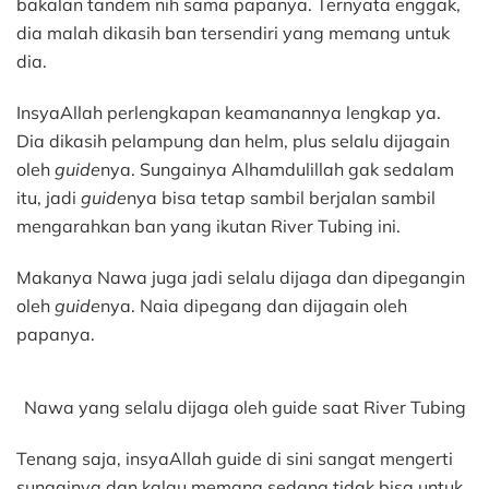
bakalan tandem nih sama papanya. Ternyata enggak,
dia malah dikasih ban tersendiri yang memang untuk
dia.
InsyaAllah perlengkapan keamanannya lengkap ya.
Dia dikasih pelampung dan helm, plus selalu dijagain
oleh
guide
nya. Sungainya Alhamdulillah gak sedalam
itu, jadi
guide
nya bisa tetap sambil berjalan sambil
mengarahkan ban yang ikutan River Tubing ini.
Makanya Nawa juga jadi selalu dijaga dan dipegangin
oleh
guide
nya. Naia dipegang dan dijagain oleh
papanya.
Nawa yang selalu dijaga oleh guide saat River Tubing
Tenang saja, insyaAllah guide di sini sangat mengerti
sungainya dan kalau memang sedang tidak bisa untuk