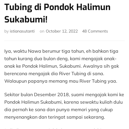
Tubing di Pondok Halimun
Sukabumi!
on
by
istianasutanti
on
October 12, 2022
48 Comments
Anak
3
Tahun
Iya, waktu Nawa berumur tiga tahun, eh bahkan tiga
Bisa
tahun kurang dua bulan deng, kami mengajak anak-
River
anak ke Pondok Halimun, Sukabumi. Awalnya sih gak
Tubing
berencana mengajak dia River Tubing di sana.
di
Pondok
Walaupun papanya memang mau River Tubing yaa.
Halimun
Sukabumi!
Sekitar bulan Desember 2018, suami mengajak kami ke
Pondok Halimun Sukabumi, karena sewaktu kuliah dulu
dia pernah ke sana dan punya memori yang cukup
menyenangkan dan teringat sampai sekarang.