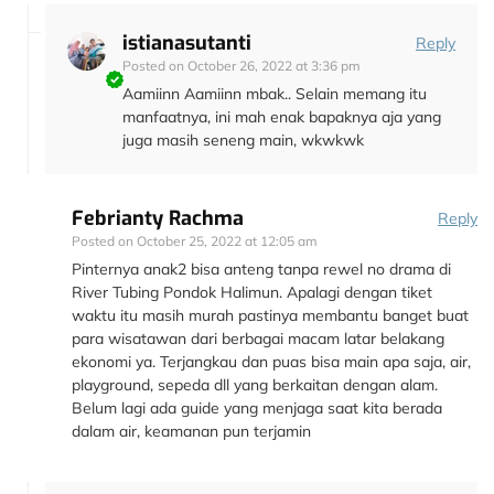
istianasutanti
Reply
Posted on
October 26, 2022 at 3:36 pm
Aamiinn Aamiinn mbak.. Selain memang itu
manfaatnya, ini mah enak bapaknya aja yang
juga masih seneng main, wkwkwk
Febrianty Rachma
Reply
Posted on
October 25, 2022 at 12:05 am
Pinternya anak2 bisa anteng tanpa rewel no drama di
River Tubing Pondok Halimun. Apalagi dengan tiket
waktu itu masih murah pastinya membantu banget buat
para wisatawan dari berbagai macam latar belakang
ekonomi ya. Terjangkau dan puas bisa main apa saja, air,
playground, sepeda dll yang berkaitan dengan alam.
Belum lagi ada guide yang menjaga saat kita berada
dalam air, keamanan pun terjamin