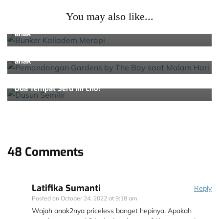
Traveling
You may also like...
Serunya Lava Tour Merapi Naik Jeep Bersama Anak-
anak
Traveling
Itinerary Wisata Sehari di Singapura Bersama Anak-
anak
Traveling
Wisata 1 Hari di Semarang Bersama Anak-anak Bisa ke
Dua Tempat Seru Ini Lho!
48 Comments
Latifika Sumanti
Reply
Posted on
October 24, 2022 at 9:18 am
Wajah anak2nya priceless banget hepinya. Apakah