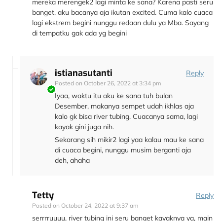
mereka merengek2 lagi minta ke sana? Karena pasti seru
banget, aku bacanya aja ikutan excited. Cuma kalo cuaca
lagi ekstrem begini nunggu redaan dulu ya Mba. Sayang
di tempatku gak ada yg begini
istianasutanti
Reply
Posted on
October 26, 2022 at 3:34 pm
Iyaa, waktu itu aku ke sana tuh bulan
Desember, makanya sempet udah ikhlas aja
kalo gk bisa river tubing. Cuacanya sama, lagi
kayak gini juga nih.
Sekarang sih mikir2 lagi yaa kalau mau ke sana
di cuaca begini, nunggu musim berganti aja
deh, ahaha
Tetty
Reply
Posted on
October 24, 2022 at 9:37 am
serrrruuuu, river tubing ini seru banget kayaknya ya, main