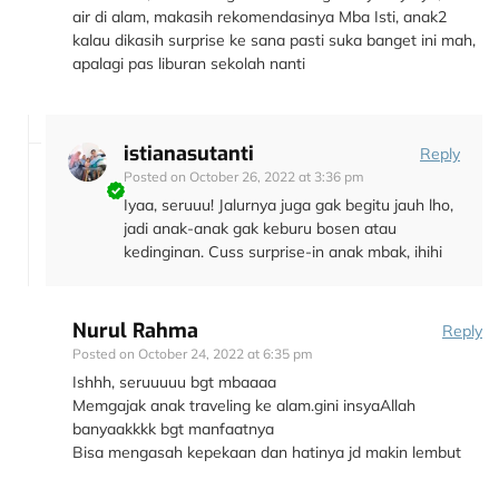
air di alam, makasih rekomendasinya Mba Isti, anak2
kalau dikasih surprise ke sana pasti suka banget ini mah,
apalagi pas liburan sekolah nanti
istianasutanti
Reply
Posted on
October 26, 2022 at 3:36 pm
Iyaa, seruuu! Jalurnya juga gak begitu jauh lho,
jadi anak-anak gak keburu bosen atau
kedinginan. Cuss surprise-in anak mbak, ihihi
Nurul Rahma
Reply
Posted on
October 24, 2022 at 6:35 pm
Ishhh, seruuuuu bgt mbaaaa
Memgajak anak traveling ke alam.gini insyaAllah
banyaakkkk bgt manfaatnya
Bisa mengasah kepekaan dan hatinya jd makin lembut