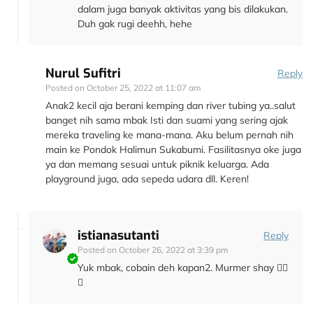
dalam juga banyak aktivitas yang bis dilakukan.
Duh gak rugi deehh, hehe
Nurul Sufitri
Reply
Posted on
October 25, 2022 at 11:07 am
Anak2 kecil aja berani kemping dan river tubing ya..salut
banget nih sama mbak Isti dan suami yang sering ajak
mereka traveling ke mana-mana. Aku belum pernah nih
main ke Pondok Halimun Sukabumi. Fasilitasnya oke juga
ya dan memang sesuai untuk piknik keluarga. Ada
playground juga, ada sepeda udara dll. Keren!
istianasutanti
Reply
Posted on
October 26, 2022 at 3:39 pm
Yuk mbak, cobain deh kapan2. Murmer shay 👍🏻
😁