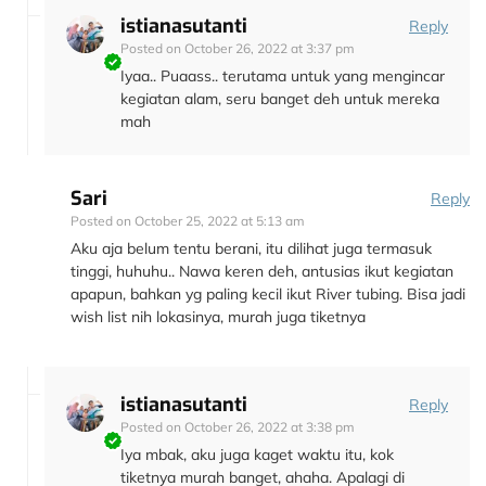
istianasutanti
Reply
Posted on
October 26, 2022 at 3:37 pm
Iyaa.. Puaass.. terutama untuk yang mengincar
kegiatan alam, seru banget deh untuk mereka
mah
Sari
Reply
Posted on
October 25, 2022 at 5:13 am
Aku aja belum tentu berani, itu dilihat juga termasuk
tinggi, huhuhu.. Nawa keren deh, antusias ikut kegiatan
apapun, bahkan yg paling kecil ikut River tubing. Bisa jadi
wish list nih lokasinya, murah juga tiketnya
istianasutanti
Reply
Posted on
October 26, 2022 at 3:38 pm
Iya mbak, aku juga kaget waktu itu, kok
tiketnya murah banget, ahaha. Apalagi di