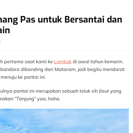
ang Pas untuk Bersantai dan
in
on
s
Pantai
Tanjung
Aan
ah pertama saat kami ke
Lombok
di awal tahun kemarin.
Memang
 bandara dibanding dari Mataram, jadi begitu mendarat
Pas
menuju ke pantai ini.
untuk
Bersantai
lnya pantai ini merupakan sebuah teluk sih (laut yang
dan
Memuaskan
makan “Tanjung” yaa, haha.
Anak
Bermain