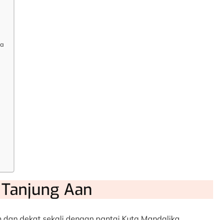
na
 Tanjung Aan
dan dekat sekali dengan pantai Kuta Mandalika.