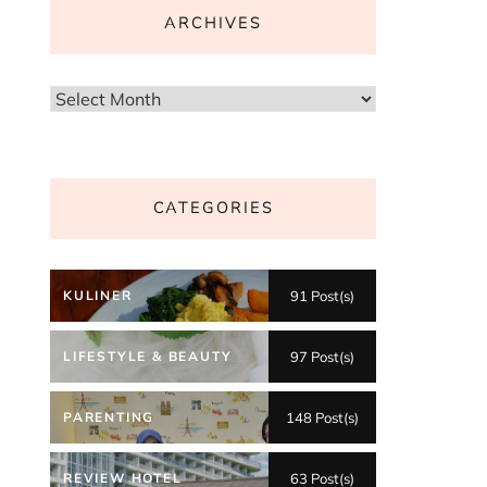
ARCHIVES
Archives
CATEGORIES
KULINER
91 Post(s)
LIFESTYLE & BEAUTY
97 Post(s)
PARENTING
148 Post(s)
REVIEW HOTEL
63 Post(s)