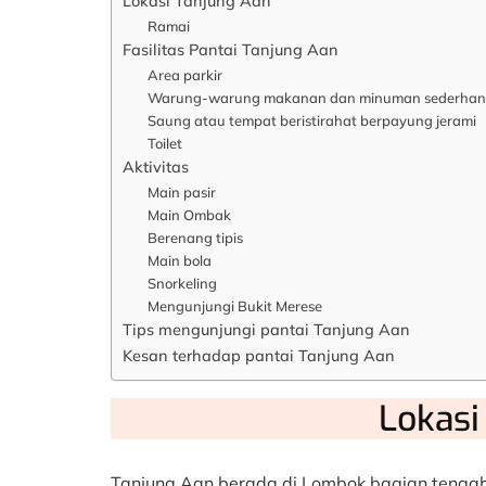
Lokasi Tanjung Aan
Ramai
Fasilitas Pantai Tanjung Aan
Area parkir
Warung-warung makanan dan minuman sederha
Saung atau tempat beristirahat berpayung jerami
Toilet
Aktivitas
Main pasir
Main Ombak
Berenang tipis
Main bola
Snorkeling
Mengunjungi Bukit Merese
Tips mengunjungi pantai Tanjung Aan
Kesan terhadap pantai Tanjung Aan
Lokasi
Tanjung Aan berada di Lombok bagian tengah 