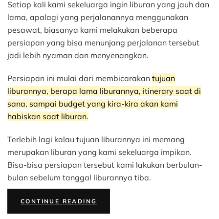
Setiap kali kami sekeluarga ingin liburan yang jauh dan
Persiapan
Liburan
lama, apalagi yang perjalanannya menggunakan
Keluarga
pesawat, biasanya kami melakukan beberapa
Ke
persiapan yang bisa menunjang perjalanan tersebut
Lombok
jadi lebih nyaman dan menyenangkan.
Bersama
Teman
Persiapan ini mulai dari membicarakan
tujuan
Hidup
Traveloka
liburannya, berapa lama liburannya, itinerary saat di
sana, sampai budget yang kira-kira akan kami
habiskan saat liburan.
Terlebih lagi kalau tujuan liburannya ini memang
merupakan liburan yang kami sekeluarga impikan.
Bisa-bisa persiapan tersebut kami lakukan berbulan-
bulan sebelum tanggal liburannya tiba.
“5
CONTINUE READING
PERSIAPAN
LIBURAN
KELUARGA