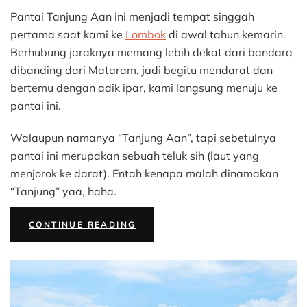
Pantai
Pantai Tanjung Aan ini menjadi tempat singgah
Tanjung
Aan
pertama saat kami ke
Lombok
di awal tahun kemarin.
Memang
Berhubung jaraknya memang lebih dekat dari bandara
Pas
dibanding dari Mataram, jadi begitu mendarat dan
untuk
bertemu dengan adik ipar, kami langsung menuju ke
Bersantai
pantai ini.
dan
Memuaskan
Anak
Walaupun namanya “Tanjung Aan”, tapi sebetulnya
Bermain
pantai ini merupakan sebuah teluk sih (laut yang
menjorok ke darat). Entah kenapa malah dinamakan
“Tanjung” yaa, haha.
“PANTAI
CONTINUE READING
TANJUNG
AAN
MEMANG
PAS
UNTUK
BERSANTAI
DAN
MEMUASKAN
ANAK
BERMAIN”