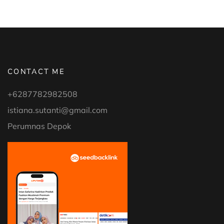
KE
LOMBOK
BERSAMA
TEMAN
HIDUP
TRAVELOKA”
CONTACT ME
+6287782982508
istiana.sutanti@gmail.com
Perumnas Depok