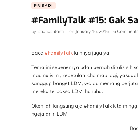
PRIBADI
#FamilyTalk #15: Gak 
by
istianasutanti
on
January 16, 2016
6 Comment
Baca
#FamilyTalk
lainnya juga ya!
Tema ini sebenernya udah pernah ditulis sih
mau nulis ini, kebetulan Icha mau lagi, yasu
sanggup banget LDM, walau memang berjuta 
mereka terpaksa LDM, huhuhu.
Okeh lah langsung aja #FamilyTalk kita mingg
ngejalanin LDM.
Bac