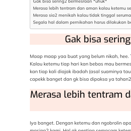
Gak bisa sering2 bermesraan *uhuk*
Merasa lebih tentram dan aman kalau ketemu se
Merasa sia2 menikah kalau tidak tinggal serum
Segala hal dalam pernikahan harus dilakukan b
Gak bisa serin
Maap maap yaa buat yang belum nikah, hee. T
Kalau ketemu tiap hari kan bebas mau bermesr
kan tiap kali diajak ibadah (asal suaminya tau d
capekk banget dan gk bisa dipaksa ya tahan2 
Merasa lebih tentram 
Iya banget. Dengan ketemu dan ngobrolin apa a
masing2 kami. Hal gk penting semacam ketemu 