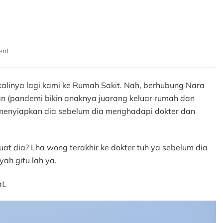
on
ent
The
Power
of
kalinya lagi kami ke Rumah Sakit. Nah, berhubung Nara
Briefing
an (pandemi bikin anaknya juarang keluar rumah dan
us menyiapkan dia sebelum dia menghadapi dokter dan
at dia? Lha wong terakhir ke dokter tuh ya sebelum dia
yah gitu lah ya.
t.