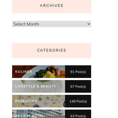
ARCHIVES
Archives
CATEGORIES
KULINER
91 Post(s)
LIFESTYLE & BEAUTY
97 Post(s)
PARENTING
148 Post(s)
REVIEW HOTEL
63 Post(s)