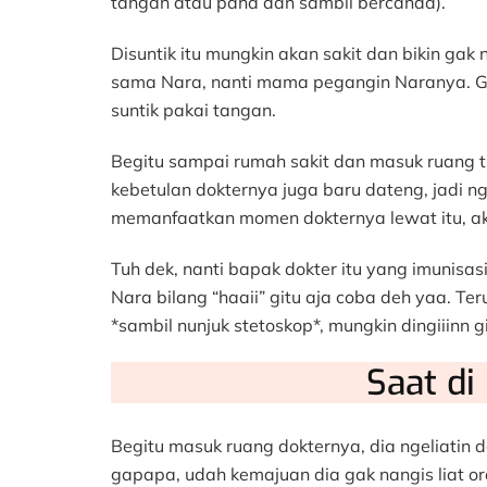
tangan atau paha dan sambil bercanda).
Disuntik itu mungkin akan sakit dan bikin gak
sama Nara, nanti mama pegangin Naranya. G
suntik pakai tangan.
Begitu sampai rumah sakit dan masuk ruang tu
kebetulan dokternya juga baru dateng, jadi ng
memanfaatkan momen dokternya lewat itu, ak
Tuh dek, nanti bapak dokter itu yang imunisas
Nara bilang “haaii” gitu aja coba deh yaa. Ter
*sambil nunjuk stetoskop*, mungkin dingiiinn g
Saat di
Begitu masuk ruang dokternya, dia ngeliatin do
gapapa, udah kemajuan dia gak nangis liat ora