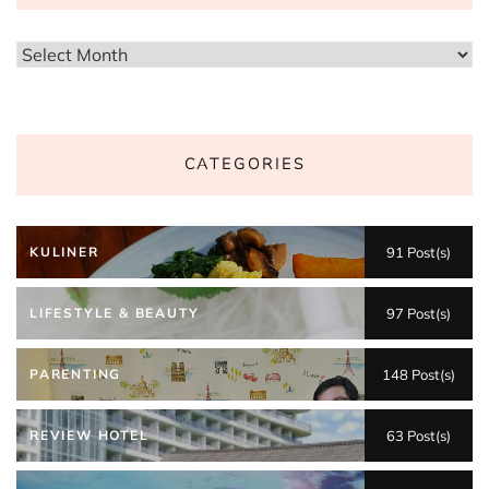
Archives
CATEGORIES
KULINER
91 Post(s)
LIFESTYLE & BEAUTY
97 Post(s)
PARENTING
148 Post(s)
REVIEW HOTEL
63 Post(s)