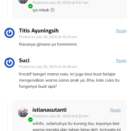
Posted on
July 29, 2015 at 9:37 am
iya mbak 🙂
Titis Ayuningsih
Reply
Posted on
July 29, 2015 at 10:10 am
Rasanya gimana ya hmmmmm
Suci
Reply
Posted on
July 29, 2015 at 10:49 am
Kreatif banget mama naia. Ini juga bisa buat belajar
mengenalkan warna sama anak ya. Btw, kalo cuka itu
fungsinya buat apa?
istianasutanti
Reply
Posted on
July 30, 2015 at 6:33 am
wihihi.. sebetulnya itu kurang tau. kayanya biar
warna merata dan tahan lama deh. ternyata ini