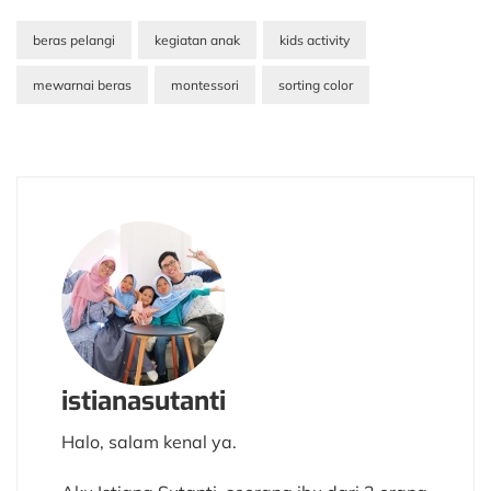
beras pelangi
kegiatan anak
kids activity
mewarnai beras
montessori
sorting color
istianasutanti
Halo, salam kenal ya.