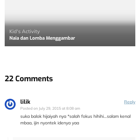
Kid's Activity
Naia dan Lomba Menggambar
22 Comments
lilik
Reply
Posted on
July 29, 2015 at 8:08 am
suka balok hijaiyah nya *salah fokus hihihi…salam kenal
mbaa, ijin nyontek idenya yaa