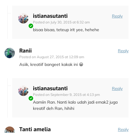
istianasutanti
Reply
Posted on
July 30, 2015 at 6:32 am
bisaa bisaa, teteup irit yee, hehehe
Ranii
Reply
Posted on
August 27, 2015 at 12:09 am
Asiik, kreatiif bangeet kakak ini 😀
istianasutanti
Reply
Posted on
September 9, 2015 at 4:13 pm
Aamiin Ran. Nanti kalo udah jadi emak2 juga
kreatif deh Ran, hihihi
Tanti amelia
Reply