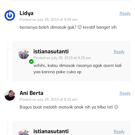
Lidya
Reply
Posted on
July 29, 2015 at 9:09 am
berasnya boleh dimasak gak? 🙂 kreatif banget sih
istianasutanti
Reply
Posted on
July 29, 2015 at 9:25 am
wihihi.. kalau dimasak rasanya agak asem kali
yaa karena pake cuka xp
Ani Berta
Reply
Posted on
July 29, 2015 at 9:25 am
Bagus buat melatih motorik anak nih ya Mba Isti 🙂
istianasutanti
Reply