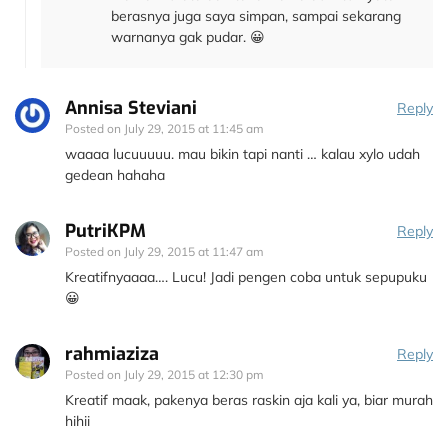
berasnya juga saya simpan, sampai sekarang
warnanya gak pudar. 😀
Annisa Steviani
Reply
Posted on
July 29, 2015 at 11:45 am
waaaa lucuuuuu. mau bikin tapi nanti … kalau xylo udah
gedean hahaha
PutriKPM
Reply
Posted on
July 29, 2015 at 11:47 am
Kreatifnyaaaa…. Lucu! Jadi pengen coba untuk sepupuku
😀
rahmiaziza
Reply
Posted on
July 29, 2015 at 12:30 pm
Kreatif maak, pakenya beras raskin aja kali ya, biar murah
hihii