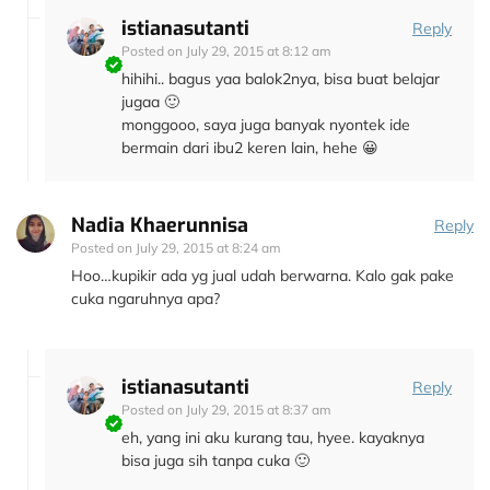
istianasutanti
Reply
Posted on
July 29, 2015 at 8:12 am
hihihi.. bagus yaa balok2nya, bisa buat belajar
jugaa 🙂
monggooo, saya juga banyak nyontek ide
bermain dari ibu2 keren lain, hehe 😀
Nadia Khaerunnisa
Reply
Posted on
July 29, 2015 at 8:24 am
Hoo…kupikir ada yg jual udah berwarna. Kalo gak pake
cuka ngaruhnya apa?
istianasutanti
Reply
Posted on
July 29, 2015 at 8:37 am
eh, yang ini aku kurang tau, hyee. kayaknya
bisa juga sih tanpa cuka 🙂