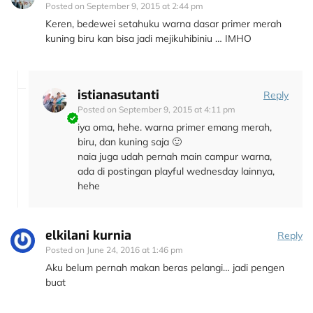
Posted on
September 9, 2015 at 2:44 pm
Keren, bedewei setahuku warna dasar primer merah
kuning biru kan bisa jadi mejikuhibiniu … IMHO
istianasutanti
Reply
Posted on
September 9, 2015 at 4:11 pm
iya oma, hehe. warna primer emang merah,
biru, dan kuning saja 🙂
naia juga udah pernah main campur warna,
ada di postingan playful wednesday lainnya,
hehe
elkilani kurnia
Reply
Posted on
June 24, 2016 at 1:46 pm
Aku belum pernah makan beras pelangi… jadi pengen
buat