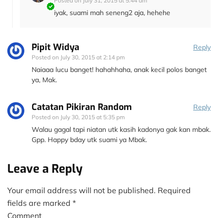
Posted on
July 31, 2015 at 5:44 am
iyak, suami mah seneng2 aja, hehehe
Pipit Widya
Reply
Posted on
July 30, 2015 at 2:14 pm
Naiaaa lucu banget! hahahhaha, anak kecil polos banget
ya, Mak.
Catatan Pikiran Random
Reply
Posted on
July 30, 2015 at 5:35 pm
Walau gagal tapi niatan utk kasih kadonya gak kan mbak.
Gpp. Happy bday utk suami ya Mbak.
Leave a Reply
Your email address will not be published.
Required
fields are marked
*
Comment