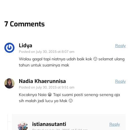
7 Comments
Lidya
Reply
Posted on
July 30, 2015 at 8:07 am
Walau gagal tapi niatnya udah baik kok 🙂 selamat ulang
tahun untuk suaminya mak
Nadia Khaerunnisa
Reply
Posted on
July 30, 2015 at 9:51 am
Kocaknya Naia 😀 Tapi suami pasti seneng-seneng aja
sih malah jadi lucu ya Mak 🙂
istianasutanti
Reply