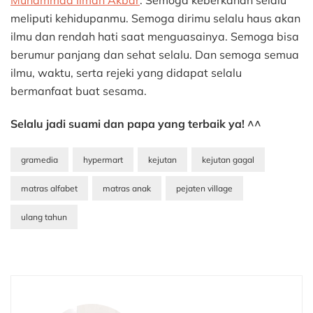
Muhammad Ilman Akbar
. Semoga keberkahan selalu
meliputi kehidupanmu. Semoga dirimu selalu haus akan
ilmu dan rendah hati saat menguasainya. Semoga bisa
berumur panjang dan sehat selalu. Dan semoga semua
ilmu, waktu, serta rejeki yang didapat selalu
bermanfaat buat sesama.
Selalu jadi suami dan papa yang terbaik ya! ^^
gramedia
hypermart
kejutan
kejutan gagal
matras alfabet
matras anak
pejaten village
ulang tahun