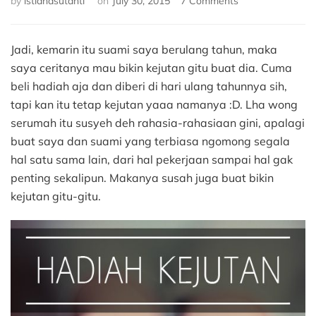
by
istianasutanti
on
July 30, 2015
7 Comments
Naia
&
Kejutan
Jadi, kemarin itu suami saya berulang tahun, maka
yang
saya ceritanya mau bikin kejutan gitu buat dia. Cuma
Gagal
beli hadiah aja dan diberi di hari ulang tahunnya sih,
tapi kan itu tetap kejutan yaaa namanya :D. Lha wong
serumah itu susyeh deh rahasia-rahasiaan gini, apalagi
buat saya dan suami yang terbiasa ngomong segala
hal satu sama lain, dari hal pekerjaan sampai hal gak
penting sekalipun. Makanya susah juga buat bikin
kejutan gitu-gitu.