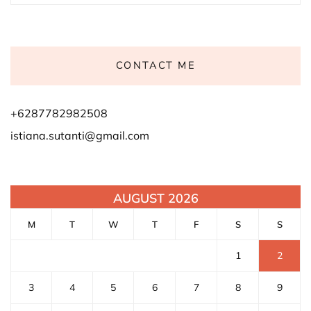
CONTACT ME
+6287782982508
istiana.sutanti@gmail.com
AUGUST 2026
M
T
W
T
F
S
S
1
2
3
4
5
6
7
8
9