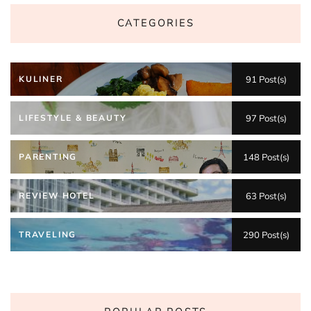
CATEGORIES
KULINER
91 Post(s)
LIFESTYLE & BEAUTY
97 Post(s)
PARENTING
148 Post(s)
REVIEW HOTEL
63 Post(s)
TRAVELING
290 Post(s)