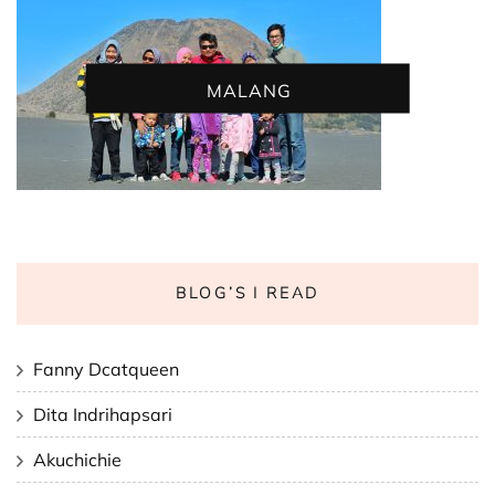
MALANG
BLOG’S I READ
Fanny Dcatqueen
Dita Indrihapsari
Akuchichie