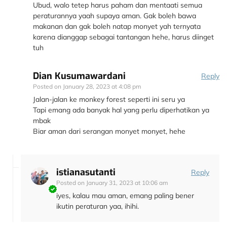
Ubud, walo tetep harus paham dan mentaati semua
peraturannya yaah supaya aman. Gak boleh bawa
makanan dan gak boleh natap monyet yah ternyata
karena dianggap sebagai tantangan hehe, harus diinget
tuh
Dian Kusumawardani
Reply
Posted on
January 28, 2023 at 4:08 pm
Jalan-jalan ke monkey forest seperti ini seru ya
Tapi emang ada banyak hal yang perlu diperhatikan ya
mbak
Biar aman dari serangan monyet monyet, hehe
istianasutanti
Reply
Posted on
January 31, 2023 at 10:06 am
iyes, kalau mau aman, emang paling bener
ikutin peraturan yaa, ihihi.