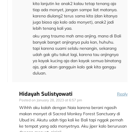
kita lanjutin ke anak2 kalau tetap tenang aja
tiap ada monyet, jangan sampe liat matanya.
karena diulang2 terus sama kita (dan kitanya
juga biasa aja kalo ada monyet), anak2 jadi
lebih tenang kali yaa.
aku yang trauma mah ama anjing. mana di Bali
banyak banget anjingnya pula kan, huhuhu.
tapi karena suami selalu nenangin, sekarang
udah gak gitu takut lagi, karena tau anjingnya
ya kayak kucing aja dan kayak semua binatang
aja, gak akan gangguin kalo gak kita ganggu
duluan.
Hidayah Sulistyowati
Reply
Posted on
January 28, 2023 at 6:57 pm
Wihhh aku kalah dengan Naia karena berani ngasih
makan monyet di Sacred Monkey Forest Sanctuary di
Ubud ini. Akutu udah tiga kali ke Bali tapi nggak pernah
ke tempat yang ada monyetnya. Aku jiper kalo berurusan