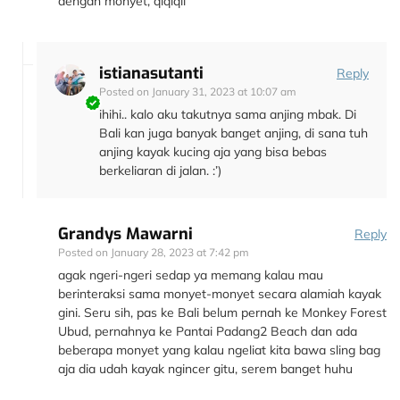
dengan monyet, qiqiqii
istianasutanti
Reply
Posted on
January 31, 2023 at 10:07 am
ihihi.. kalo aku takutnya sama anjing mbak. Di
Bali kan juga banyak banget anjing, di sana tuh
anjing kayak kucing aja yang bisa bebas
berkeliaran di jalan. :’)
Grandys Mawarni
Reply
Posted on
January 28, 2023 at 7:42 pm
agak ngeri-ngeri sedap ya memang kalau mau
berinteraksi sama monyet-monyet secara alamiah kayak
gini. Seru sih, pas ke Bali belum pernah ke Monkey Forest
Ubud, pernahnya ke Pantai Padang2 Beach dan ada
beberapa monyet yang kalau ngeliat kita bawa sling bag
aja dia udah kayak ngincer gitu, serem banget huhu