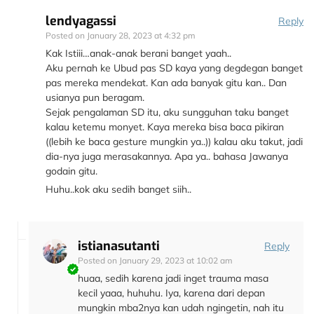
lendyagassi
Reply
Posted on
January 28, 2023 at 4:32 pm
Kak Istiii…anak-anak berani banget yaah..
Aku pernah ke Ubud pas SD kaya yang degdegan banget
pas mereka mendekat. Kan ada banyak gitu kan.. Dan
usianya pun beragam.
Sejak pengalaman SD itu, aku sungguhan taku banget
kalau ketemu monyet. Kaya mereka bisa baca pikiran
((lebih ke baca gesture mungkin ya..)) kalau aku takut, jadi
dia-nya juga merasakannya. Apa ya.. bahasa Jawanya
godain gitu.
Huhu..kok aku sedih banget siih..
istianasutanti
Reply
Posted on
January 29, 2023 at 10:02 am
huaa, sedih karena jadi inget trauma masa
kecil yaaa, huhuhu. Iya, karena dari depan
mungkin mba2nya kan udah ngingetin, nah itu