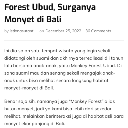
Forest Ubud, Surganya
Monyet di Bali
on
by
istianasutanti
on
December 25, 2022
36 Comments
Pengala
ke
Monkey
Ini dia salah satu tempat wisata yang ingin sekali
Forest
didatangi oleh suami dan akhirnya terrealisasi dii tahun
Ubud,
lalu bersama anak-anak, yaitu Monkey Forest Ubud. Di
Surgany
sana suami mau dan senang sekali mengajak anak-
Monyet
di
anak untuk bisa melihat secara langsung habitat
Bali
monyet-monyet di Bali.
Benar saja sih, namanya juga “Monkey Forest” alias
hutan monyet, jadi ya kami bisa lebih dari sekedar
melihat, melainkan berinteraksi juga di habitat asli para
monyet ekor panjang di Bali.