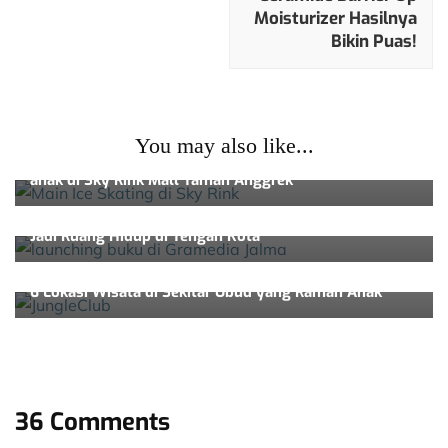
Moisturizer Hasilnya
Bikin Puas!
Traveling
You may also like...
Memberi Kepuasan Bermain Ice Skating Kepada Anak-
anak di Sky Rink Mall Taman Anggrek
Traveling
Gramedia Jalma: Ketika Toko Buku Bertransformasi
Jadi Ruang Hidup di Tengah Kota
Traveling
6 Lokasi Wisata di Sekitar Ubud yang Ramah Anak
36 Comments