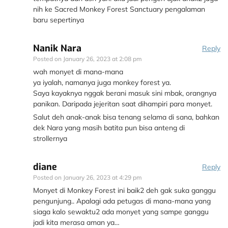
nih ke Sacred Monkey Forest Sanctuary pengalaman
baru sepertinya
Nanik Nara
Reply
Posted on
January 26, 2023 at 2:08 pm
wah monyet di mana-mana
ya iyalah, namanya juga monkey forest ya.
Saya kayaknya nggak berani masuk sini mbak, orangnya
panikan. Daripada jejeritan saat dihampiri para monyet.
Salut deh anak-anak bisa tenang selama di sana, bahkan
dek Nara yang masih batita pun bisa anteng di
strollernya
diane
Reply
Posted on
January 26, 2023 at 4:29 pm
Monyet di Monkey Forest ini baik2 deh gak suka ganggu
pengunjung.. Apalagi ada petugas di mana-mana yang
siaga kalo sewaktu2 ada monyet yang sampe ganggu
jadi kita merasa aman ya…