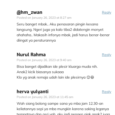
@hm_zwan
Reply
Posted on
January 26, 2023 at 8:27 am
Seru banget mbak.. Aku penasaran pingin kesana
langsung. Ngeri juga ya kalo tiba2 didatengin monyet
ahahaha.. Makasih infonya mbak, jadi harus benar-benar
diingat ya peraturannya
Nurul Rahma
Reply
Posted on
January 26, 2023 at 9:40 am
Bisa banget dijadikan ide plesir kluarga muda nih.
Anak2 kicik biasanya sukaaa
Klo yg anak remaja udah lain ide plesirnya 😉😆
herva yulyanti
Reply
Posted on
January 26, 2023 at 11:45 am
Wah siang bolong sampe sana ya mba jam 12.30-an
keliatannya sepi ya mba mungkin karena saking leganya
tempatnya dan asri yah. aku jadi pengen ajak anak2 juga