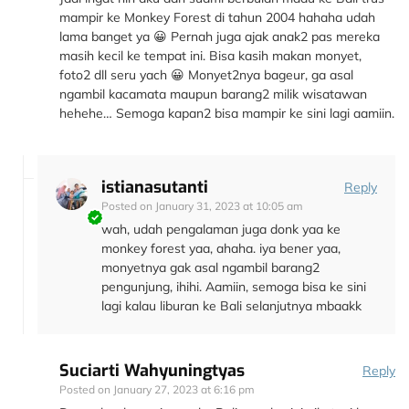
mampir ke Monkey Forest di tahun 2004 hahaha udah
lama banget ya 😀 Pernah juga ajak anak2 pas mereka
masih kecil ke tempat ini. Bisa kasih makan monyet,
foto2 dll seru yach 😀 Monyet2nya bageur, ga asal
ngambil kacamata maupun barang2 milik wisatawan
hehehe… Semoga kapan2 bisa mampir ke sini lagi aamiin.
istianasutanti
Reply
Posted on
January 31, 2023 at 10:05 am
wah, udah pengalaman juga donk yaa ke
monkey forest yaa, ahaha. iya bener yaa,
monyetnya gak asal ngambil barang2
pengunjung, ihihi. Aamiin, semoga bisa ke sini
lagi kalau liburan ke Bali selanjutnya mbaakk
Suciarti Wahyuningtyas
Reply
Posted on
January 27, 2023 at 6:16 pm