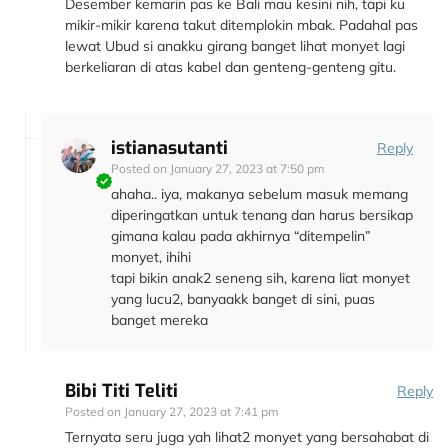
Desember kemarin pas ke Bali mau kesini nih, tapi ku
mikir-mikir karena takut ditemplokin mbak. Padahal pas
lewat Ubud si anakku girang banget lihat monyet lagi
berkeliaran di atas kabel dan genteng-genteng gitu.
istianasutanti
Reply
Posted on
January 27, 2023 at 7:50 pm
ahaha.. iya, makanya sebelum masuk memang
diperingatkan untuk tenang dan harus bersikap
gimana kalau pada akhirnya “ditempelin”
monyet, ihihi
tapi bikin anak2 seneng sih, karena liat monyet
yang lucu2, banyaakk banget di sini, puas
banget mereka
Bibi Titi Teliti
Reply
Posted on
January 27, 2023 at 7:41 pm
Ternyata seru juga yah lihat2 monyet yang bersahabat di