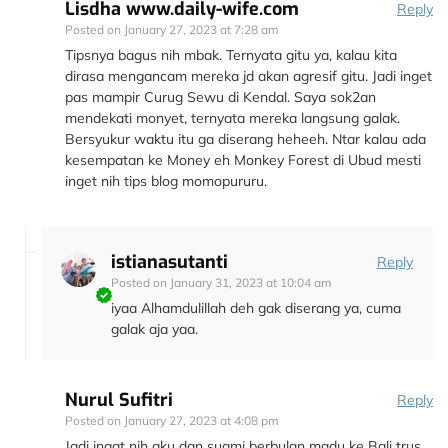
Lisdha www.daily-wife.com
Reply
Posted on
January 27, 2023 at 7:28 am
Tipsnya bagus nih mbak. Ternyata gitu ya, kalau kita
dirasa mengancam mereka jd akan agresif gitu. Jadi inget
pas mampir Curug Sewu di Kendal. Saya sok2an
mendekati monyet, ternyata mereka langsung galak.
Bersyukur waktu itu ga diserang heheeh. Ntar kalau ada
kesempatan ke Money eh Monkey Forest di Ubud mesti
inget nih tips blog momopururu.
istianasutanti
Reply
Posted on
January 31, 2023 at 10:04 am
iyaa Alhamdulillah deh gak diserang ya, cuma
galak aja yaa.
Nurul Sufitri
Reply
Posted on
January 27, 2023 at 4:08 pm
Jadi ingat nih aku dan suami berbulan madu ke Bali trus