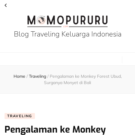
Blog Traveling Keluarga Indonesia
Home
/
Traveling
/
Pengalaman ke Monkey Forest Ubud,
Surganya Monyet di Bali
TRAVELING
Pengalaman ke Monkey