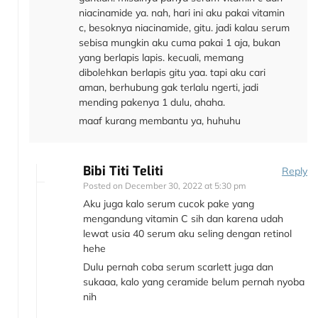
niacinamide ya. nah, hari ini aku pakai vitamin
c, besoknya niacinamide, gitu. jadi kalau serum
sebisa mungkin aku cuma pakai 1 aja, bukan
yang berlapis lapis. kecuali, memang
dibolehkan berlapis gitu yaa. tapi aku cari
aman, berhubung gak terlalu ngerti, jadi
mending pakenya 1 dulu, ahaha.
maaf kurang membantu ya, huhuhu
Bibi Titi Teliti
Reply
Posted on
December 30, 2022 at 5:30 pm
Aku juga kalo serum cucok pake yang
mengandung vitamin C sih dan karena udah
lewat usia 40 serum aku seling dengan retinol
hehe
Dulu pernah coba serum scarlett juga dan
sukaaa, kalo yang ceramide belum pernah nyoba
nih