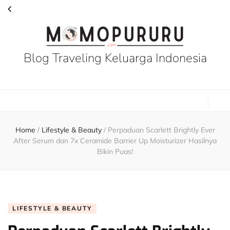
Blog Traveling Keluarga Indonesia
Home
/
Lifestyle & Beauty
/
Perpaduan Scarlett Brightly Ever
After Serum dan 7x Ceramide Barrier Up Moisturizer Hasilnya
Bikin Puas!
LIFESTYLE & BEAUTY