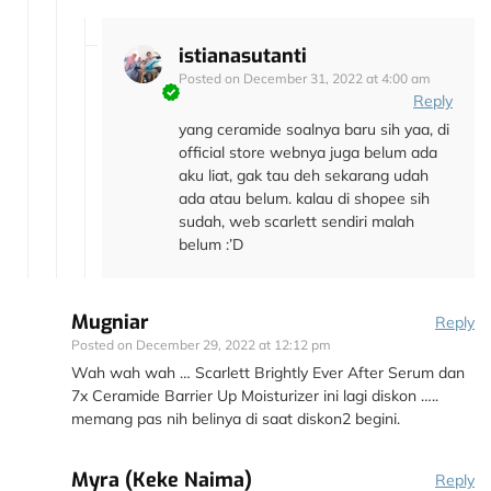
istianasutanti
Posted on
December 31, 2022 at 4:00 am
Reply
yang ceramide soalnya baru sih yaa, di
official store webnya juga belum ada
aku liat, gak tau deh sekarang udah
ada atau belum. kalau di shopee sih
sudah, web scarlett sendiri malah
belum :’D
Mugniar
Reply
Posted on
December 29, 2022 at 12:12 pm
Wah wah wah … Scarlett Brightly Ever After Serum dan
7x Ceramide Barrier Up Moisturizer ini lagi diskon …..
memang pas nih belinya di saat diskon2 begini.
Myra (Keke Naima)
Reply