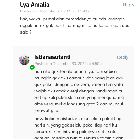
Lya Amalia
Reply
Posted on
December 29, 2022 at 11:41 am
kak, waktu pemakaian ceramidenya itu ada larangan
nggak untuk gak boleh barengan sama kandungan apa
saja ?
istianasutanti
Reply
Posted on
December 30, 2022 at 4:50 am
nah aku gak terlalu paham ya. tapi sebisa
mungkin gak aku campur. dan yang jelas aku
gak pakai dengan aloe vera, karena ternyata
wajah aku agak alergi dengan kandungan itu.
Setiap kali pakai skin care yang mengandung
aloe vera, muka langsung gatal2 dan muncul
jerawat gitu.
anw, kalau moisturizer, aku selalu pakai tiap
hari sih, yang gak selalu pakai tiap hari itu
serum. serum ini yang pakainya satu satu
gantian. misalnya punya serum vitamin c dan