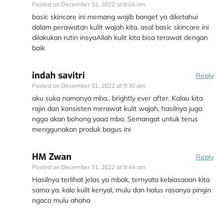
Posted on
December 31, 2022 at 8:04 am
basic skincare ini memang wajib banget ya diketahui
dalam perawatan kulit wajah kita. asal basic skincare ini
dilakukan rutin insyaAllah kulit kita bisa terawat dengan
baik
indah savitri
Reply
Posted on
December 31, 2022 at 9:30 am
aku suka namanya mba.. brightly ever after. Kalau kita
rajin dan konsisten merawat kulit wajah, hasilnya juga
ngga akan bohong yaaa mba. Semangat untuk terus
menggunakan produk bagus ini
HM Zwan
Reply
Posted on
December 31, 2022 at 9:44 am
Hasilnya terlihat jelas ya mbak, ternyata kebiasaaan kita
sama ya. kalo kulit kenyal, mulu dan halus rasanya pingin
ngaca mulu ahaha