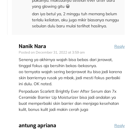
pakainya. maksudnya setelah ever after baru
yang glowing gitu 😀
dan iya betul ya, 2 minggu tuh memang belum
terlalu keliatan, aku juga mikir biasanya nunggu
sebulan dulu baru mulai terlihat hasilnya.
Nanik Nara
Reply
Posted on
December 31, 2022 at 3:59 am
Seneng ya akhirnya wajah bisa bebas dari jerawat,
tinggal fokus aja bersihin bekas-bekasnya.
oo ternyata wajah sering berjerawat itu bisa jadi karena
skin barriernya rusak ya mbak, jadi mesti fokus perbaiki
ini dulu. OK noted.
Perpaduan Scarlett Brightly Ever After Serum dan 7x
Ceramide Barrier Up Moisturizer bisa jadi andalan ya
buat memperbaiki skin barrier dan menjaga kesehatan
kulit, bonus kulit jadi makin cerah juga
antung apriana
Reply