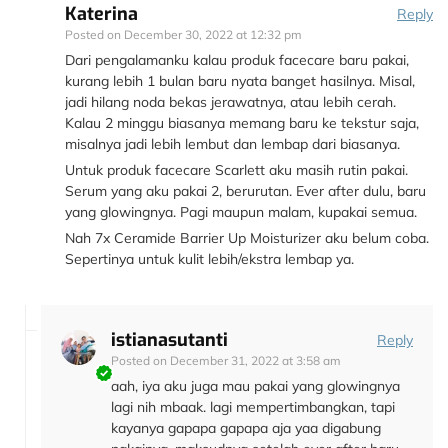
Katerina
Reply
Posted on
December 30, 2022 at 12:32 pm
Dari pengalamanku kalau produk facecare baru pakai,
kurang lebih 1 bulan baru nyata banget hasilnya. Misal,
jadi hilang noda bekas jerawatnya, atau lebih cerah.
Kalau 2 minggu biasanya memang baru ke tekstur saja,
misalnya jadi lebih lembut dan lembap dari biasanya.
Untuk produk facecare Scarlett aku masih rutin pakai.
Serum yang aku pakai 2, berurutan. Ever after dulu, baru
yang glowingnya. Pagi maupun malam, kupakai semua.
Nah 7x Ceramide Barrier Up Moisturizer aku belum coba.
Sepertinya untuk kulit lebih/ekstra lembap ya.
istianasutanti
Reply
Posted on
December 31, 2022 at 3:58 am
aah, iya aku juga mau pakai yang glowingnya
lagi nih mbaak. lagi mempertimbangkan, tapi
kayanya gapapa gapapa aja yaa digabung