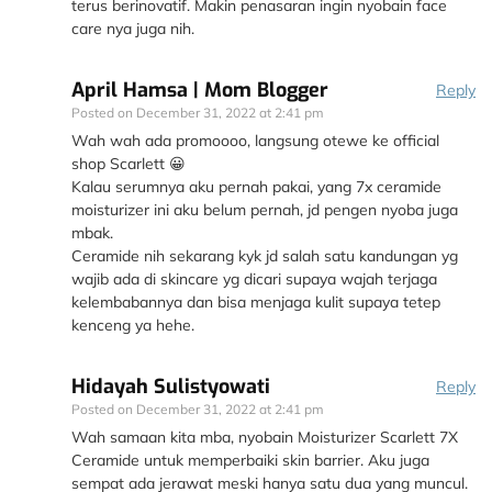
terus berinovatif. Makin penasaran ingin nyobain face
care nya juga nih.
April Hamsa | Mom Blogger
Reply
Posted on
December 31, 2022 at 2:41 pm
Wah wah ada promoooo, langsung otewe ke official
shop Scarlett 😀
Kalau serumnya aku pernah pakai, yang 7x ceramide
moisturizer ini aku belum pernah, jd pengen nyoba juga
mbak.
Ceramide nih sekarang kyk jd salah satu kandungan yg
wajib ada di skincare yg dicari supaya wajah terjaga
kelembabannya dan bisa menjaga kulit supaya tetep
kenceng ya hehe.
Hidayah Sulistyowati
Reply
Posted on
December 31, 2022 at 2:41 pm
Wah samaan kita mba, nyobain Moisturizer Scarlett 7X
Ceramide untuk memperbaiki skin barrier. Aku juga
sempat ada jerawat meski hanya satu dua yang muncul.