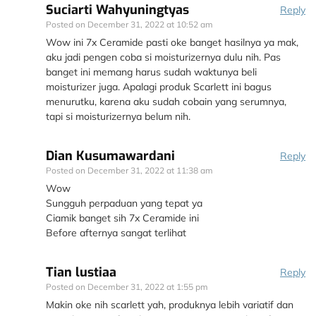
Suciarti Wahyuningtyas
Reply
Posted on
December 31, 2022 at 10:52 am
Wow ini 7x Ceramide pasti oke banget hasilnya ya mak,
aku jadi pengen coba si moisturizernya dulu nih. Pas
banget ini memang harus sudah waktunya beli
moisturizer juga. Apalagi produk Scarlett ini bagus
menurutku, karena aku sudah cobain yang serumnya,
tapi si moisturizernya belum nih.
Dian Kusumawardani
Reply
Posted on
December 31, 2022 at 11:38 am
Wow
Sungguh perpaduan yang tepat ya
Ciamik banget sih 7x Ceramide ini
Before afternya sangat terlihat
Tian lustiaa
Reply
Posted on
December 31, 2022 at 1:55 pm
Makin oke nih scarlett yah, produknya lebih variatif dan