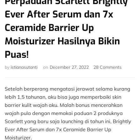
Perpaduan Scarlett Brightly
Ever After Serum dan 7x
Ceramide Barrier Up
Moisturizer Hasilnya Bikin
Puas!
on
by
istianasutanti
on
December 27, 2022
28 Comments
Perpadu
Scarlett
Brightly
Setelah berperang mengatasi jerawat selama kurang
Ever
lebih 1,5 tahunan, aku bisa juga memperbaiki skin
After
barrier kulit wajah aku. Malah bonus mencerahkan
Serum
wajah pula dengan memakai paduan 2 produknya
dan
7x
Scarlett yang baru saja launching di tahun ini, Brightly
Ceramid
Ever After Serum dan 7x Ceramide Barrier Up
Barrier
Moisturizer.
Up