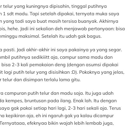
r telur yang kuningnya dipisahin, tinggal putihnya
 1 sdt madu. Tapi setelah dipakai, ternyata muka saya
an yang tadi saya buat masih tersisa buanyak. Akhirnya
is, hehe. Jadi ini sekalian deh menjawab pertanyaan: bisa
eminggu maksimal. Setelah itu udah gak bagus.
 pasti. Jadi akhir-akhir ini saya pakainya ya yang segar.
ambil putihnya sedikiiitt aja, campur sama madu dan
ga bisa 2-3 kali pemakaian deng (dengan asumsi dipakai
t lagi putih telur yang disisihkan :D). Pokoknya yang jelas,
r telur dan disimpan terlalu lama gitu.
a campuran putih telur dan madu saja. Itu juga udah
da kempes, bruntusan pada ilang. Enak lah. Itu dengan
saya gak pakai setiap hari lagi, 2-3 hari sekali aja. Terus
a kepikiran aja, eh ini ngaruh gak ya kalau dicampur
Ternyataaa, efeknyaa bikin wajah lebih lembab juga,