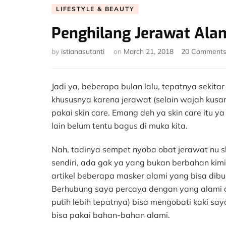
LIFESTYLE & BEAUTY
Penghilang Jerawat Alam
by
istianasutanti
on
March 21, 2018
20 Comment
Jadi ya, beberapa bulan lalu, tepatnya sekita
khususnya karena jerawat (selain wajah kusam
pakai skin care. Emang deh ya skin care itu 
lain belum tentu bagus di muka kita.
Nah, tadinya sempet nyoba obat jerawat nu sk
sendiri, ada gak ya yang bukan berbahan kimia
artikel beberapa masker alami yang bisa dib
Berhubung saya percaya dengan yang alami d
putih lebih tepatnya) bisa mengobati kaki saya
bisa pakai bahan-bahan alami.