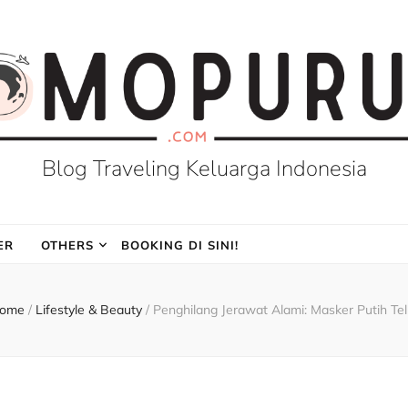
Blog Traveling Keluarga Indonesia
ER
OTHERS
BOOKING DI SINI!
ome
/
Lifestyle & Beauty
/
Penghilang Jerawat Alami: Masker Putih Tel