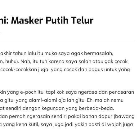
i: Masker Putih Telur
on
s
Penghilang
Jerawat
Alami:
r akhir tahun lalu itu muka saya agak bermasalah,
Masker
, huhu). Nah, itu tuh karena saya salah atau gak cocok
Putih
ya cocok-cocokkan juga, yang cocok dan bagus untuk yang
Telur
in yang e-poch itu, tapi kok saya ngerasa dan penasaran
 gitu, yang alami-alami aja lah gitu. Eh, malah nemu
uat sendiri dengan kegunaan yang berbeda-beda.
an pernah ngerasain sendiri pakai bahan dapur (bawang
 yang kena kutil, saya juga jadi yakin pasti di wajah juga