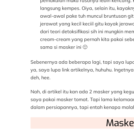
pemakaian muka rasanya lebih kencang. K
langsung kempes. Oiya, selain itu, kayakny
awal-awal pake tuh muncul bruntusan gi
jerawat yang kecil keciil gitu kayak jerawa
dari teori detoksifikasi sih ini mungkin m
cream-cream yang pernah kita pakai sebel
sama si masker ini 🙂
Sebenernya ada beberapa lagi, tapi saya lup
ya, saya lupa link artikelnya, huhuhu. Ingetny
deh, hee.
Nah, di artikel itu kan ada 2 masker yang k
saya pakai masker tomat. Tapi lama kelamaan
dalam persiapannya, tapi entah kenapa malah s
Masker