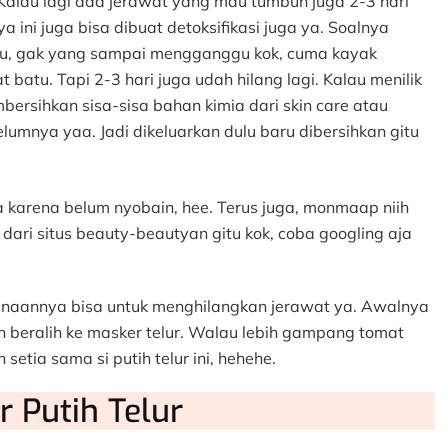
alau lagi ada jerawat yang mau tumbuh juga 2-3 hari
a ini juga bisa dibuat detoksifikasi juga ya. Soalnya
tu, gak yang sampai mengganggu kok, cuma kayak
t batu. Tapi 2-3 hari juga udah hilang lagi. Kalau menilik
embersihkan sisa-sisa bahan kimia dari skin care atau
umnya yaa. Jadi dikeluarkan dulu baru dibersihkan gitu
a karena belum nyobain, hee. Terus juga, monmaap niih
a dari situs beauty-beautyan gitu kok, coba googling aja
egunaannya bisa untuk menghilangkan jerawat ya. Awalnya
 beralih ke masker telur. Walau lebih gampang tomat
etia sama si putih telur ini, hehehe.
 Putih Telur