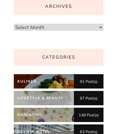
ARCHIVES
Archives
CATEGORIES
KULINER
91 Post(s)
LIFESTYLE & BEAUTY
97 Post(s)
PARENTING
148 Post(s)
REVIEW HOTEL
63 Post(s)