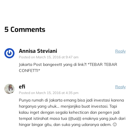
5 Comments
Annisa Steviani
Reply
Posted on
March 15, 2016 at 9:47 am
Jakarta Post bangeeett yang di link?! *TEBAR TEBAR
CONFETTI*
efi
Reply
Posted on
March 15, 2016 at 4:35 pm
Punya rumah di Jakarta emang bisa jadi investasi karena
harganya yang uhuk… menjanjika buat investasi. Tapi
kalau inget dengan segala kehectican dan pengen jadi
tempat istirahat masa tua (((tua))) enaknya yang jauh dari
hingar bingar gitu, dan suka yang udaranya adem. 🙂