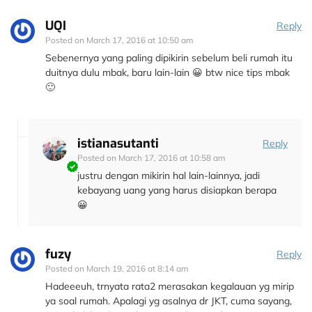
UQI
Reply
Posted on
March 17, 2016 at 10:50 am
Sebenernya yang paling dipikirin sebelum beli rumah itu
duitnya dulu mbak, baru lain-lain 😀 btw nice tips mbak
🙂
istianasutanti
Reply
Posted on
March 17, 2016 at 10:58 am
justru dengan mikirin hal lain-lainnya, jadi
kebayang uang yang harus disiapkan berapa
😀
fuzy
Reply
Posted on
March 19, 2016 at 8:14 am
Hadeeeuh, trnyata rata2 merasakan kegalauan yg mirip
ya soal rumah. Apalagi yg asalnya dr JKT, cuma sayang,