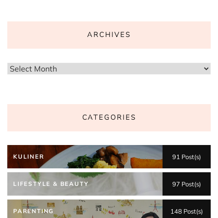
ARCHIVES
Archives
CATEGORIES
KULINER
91 Post(s)
LIFESTYLE & BEAUTY
97 Post(s)
PARENTING
148 Post(s)