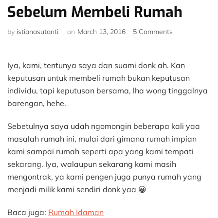
Sebelum Membeli Rumah
on
by
istianasutanti
on
March 13, 2016
5 Comments
5
Hal
Yang
Iya, kami, tentunya saya dan suami donk ah. Kan
Kami
keputusan untuk membeli rumah bukan keputusan
Pikirkan
individu, tapi keputusan bersama, lha wong tinggalnya
Sebelum
barengan, hehe.
Membeli
Rumah
Sebetulnya saya udah ngomongin beberapa kali yaa
masalah rumah ini, mulai dari gimana rumah impian
kami sampai rumah seperti apa yang kami tempati
sekarang. Iya, walaupun sekarang kami masih
mengontrak, ya kami pengen juga punya rumah yang
menjadi milik kami sendiri donk yaa 😀
Baca juga:
Rumah Idaman