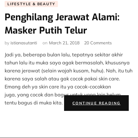
LIFESTYLE & BEAUTY
Penghilang Jerawat Alami:
Masker Putih Telur
on
by
istianasutanti
on
March 21, 2018
20 Comments
Penghilang
Jadi ya, beberapa bulan lalu, tepatnya sekitar akhir
Jerawat
Alami:
tahun lalu itu muka saya agak bermasalah, khususnya
Masker
karena jerawat (selain wajah kusam, huhu). Nah, itu tuh
Putih
karena saya salah atau gak cocok pakai skin care.
Telur
Emang deh ya skin care itu ya cocok-cocokkan
juga, yang cocok dan bagus untuk yang lain belum
“PENG
tentu bagus di muka kita.
CONTINUE READING
JERAW
ALAMI:
MASKE
PUTIH
TELUR”