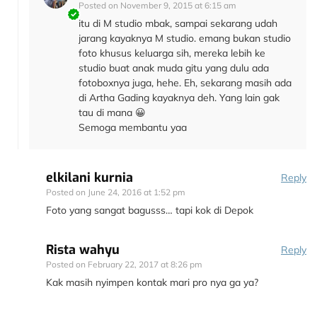
Posted on
November 9, 2015 at 6:15 am
itu di M studio mbak, sampai sekarang udah
jarang kayaknya M studio. emang bukan studio
foto khusus keluarga sih, mereka lebih ke
studio buat anak muda gitu yang dulu ada
fotoboxnya juga, hehe. Eh, sekarang masih ada
di Artha Gading kayaknya deh. Yang lain gak
tau di mana 😀
Semoga membantu yaa
elkilani kurnia
Reply
Posted on
June 24, 2016 at 1:52 pm
Foto yang sangat bagusss… tapi kok di Depok
Rista wahyu
Reply
Posted on
February 22, 2017 at 8:26 pm
Kak masih nyimpen kontak mari pro nya ga ya?