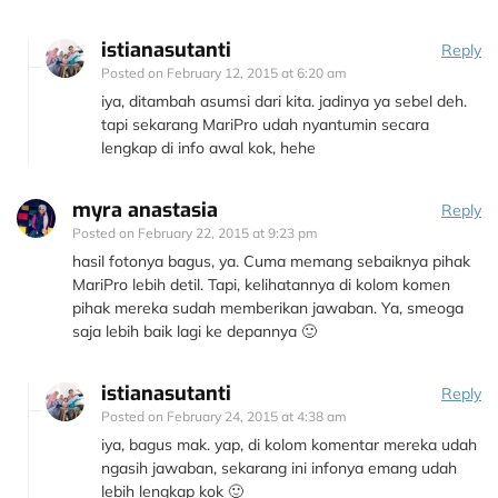
istianasutanti
Reply
Posted on
February 12, 2015 at 6:20 am
iya, ditambah asumsi dari kita. jadinya ya sebel deh.
tapi sekarang MariPro udah nyantumin secara
lengkap di info awal kok, hehe
myra anastasia
Reply
Posted on
February 22, 2015 at 9:23 pm
hasil fotonya bagus, ya. Cuma memang sebaiknya pihak
MariPro lebih detil. Tapi, kelihatannya di kolom komen
pihak mereka sudah memberikan jawaban. Ya, smeoga
saja lebih baik lagi ke depannya 🙂
istianasutanti
Reply
Posted on
February 24, 2015 at 4:38 am
iya, bagus mak. yap, di kolom komentar mereka udah
ngasih jawaban, sekarang ini infonya emang udah
lebih lengkap kok 🙂