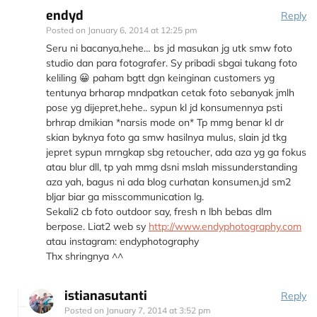
endyd
Reply
Posted on
January 6, 2014 at 12:25 pm
Seru ni bacanya,hehe… bs jd masukan jg utk smw foto
studio dan para fotografer. Sy pribadi sbgai tukang foto
keliling 😀 paham bgtt dgn keinginan customers yg
tentunya brharap mndpatkan cetak foto sebanyak jmlh
pose yg dijepret,hehe.. sypun kl jd konsumennya psti
brhrap dmikian *narsis mode on* Tp mmg benar kl dr
skian byknya foto ga smw hasilnya mulus, slain jd tkg
jepret sypun mrngkap sbg retoucher, ada aza yg ga fokus
atau blur dll, tp yah mmg dsni mslah missunderstanding
aza yah, bagus ni ada blog curhatan konsumen,jd sm2
bljar biar ga misscommunication lg.
Sekali2 cb foto outdoor say, fresh n lbh bebas dlm
berpose. Liat2 web sy
http://www.endyphotography.com
atau instagram: endyphotography
Thx shringnya ^^
istianasutanti
Reply
Posted on
January 7, 2014 at 3:52 pm