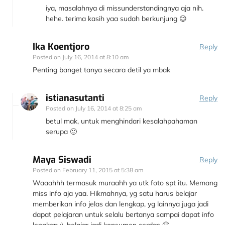
iya, masalahnya di missunderstandingnya aja nih.
hehe. terima kasih yaa sudah berkunjung 😉
Ika Koentjoro
Reply
Posted on
July 16, 2014 at 8:10 am
Penting banget tanya secara detil ya mbak
istianasutanti
Reply
Posted on
July 16, 2014 at 8:25 am
betul mak, untuk menghindari kesalahpahaman
serupa 🙂
Maya Siswadi
Reply
Posted on
February 11, 2015 at 5:38 am
Waaahhh termasuk muraahh ya utk foto spt itu. Memang
miss info aja yaa. Hikmahnya, yg satu harus belajar
memberikan info jelas dan lengkap, yg lainnya juga jadi
dapat pelajaran untuk selalu bertanya sampai dapat info