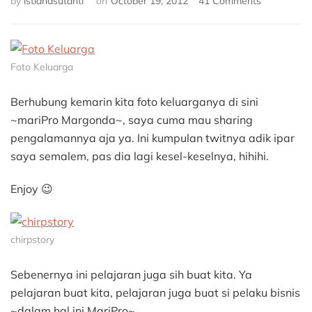
by
istianasutanti
on
October 19, 2012
41 Comments
MariPro
Margonda,
Depok
Foto Keluarga
Berhubung kemarin kita foto keluarganya di sini
~mariPro Margonda~, saya cuma mau sharing
pengalamannya aja ya. Ini kumpulan twitnya adik ipar
saya semalem, pas dia lagi kesel-keselnya, hihihi.
Enjoy 😉
chirpstory
Sebenernya ini pelajaran juga sih buat kita. Ya
pelajaran buat kita, pelajaran juga buat si pelaku bisnis
~dalam hal ini MariPro~