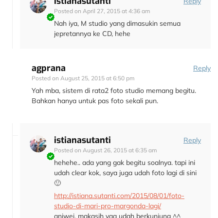
istianasutanti
Reply
Posted on
April 27, 2015 at 4:36 am
Nah iya, M studio yang dimasukin semua
jepretannya ke CD, hehe
agprana
Reply
Posted on
August 25, 2015 at 6:50 pm
Yah mba, sistem di rata2 foto studio memang begitu.
Bahkan hanya untuk pas foto sekali pun.
istianasutanti
Reply
Posted on
August 26, 2015 at 6:35 am
hehehe.. ada yang gak begitu soalnya. tapi ini
udah clear kok, saya juga udah foto lagi di sini
🙂
http://istiana.sutanti.com/2015/08/01/foto-
studio-di-mari-pro-margonda-lagi/
aniwei, makasih yaa udah berkunjung ^^