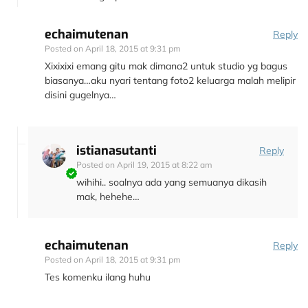
echaimutenan
Reply
Posted on
April 18, 2015 at 9:31 pm
Xixixixi emang gitu mak dimana2 untuk studio yg bagus
biasanya…aku nyari tentang foto2 keluarga malah melipir
disini gugelnya…
istianasutanti
Reply
Posted on
April 19, 2015 at 8:22 am
wihihi.. soalnya ada yang semuanya dikasih
mak, hehehe…
echaimutenan
Reply
Posted on
April 18, 2015 at 9:31 pm
Tes komenku ilang huhu