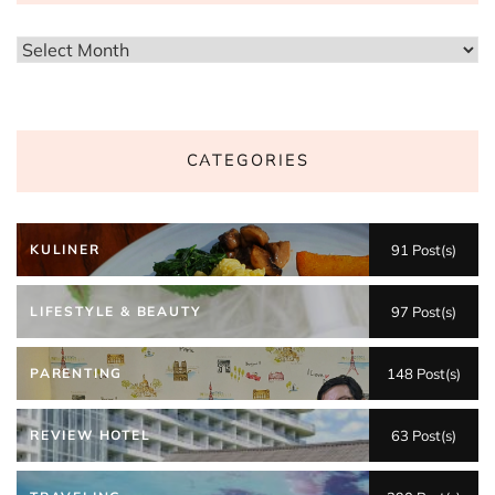
Archives
CATEGORIES
KULINER
91 Post(s)
LIFESTYLE & BEAUTY
97 Post(s)
PARENTING
148 Post(s)
REVIEW HOTEL
63 Post(s)