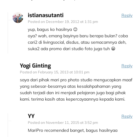
istianasutanti
Reply
Posted on
December 19, 2012 at 1:31 pm
yup, bagus ko hasilnya 😉
oya? wah, emang bayinya baru berapa bulan? coba
cari2 di livingsocial, disdus, atau semacamnya deh,
suka2 ada promo dari studio foto juga tuh 😀
Yogi Ginting
Reply
Posted on
February 15, 2013 at 10:01 pm
saya dari pihak mari pro photo studio mengucapkan maaf
yang sebesar-besarnya atas kesalahpahaman yang
sudah terjadi dan ini menjadi pelajaran juga bagi pihak
kami. terima kasih atas kepercayaannya kepada kami.
YY
Reply
Posted on
November 11, 2015 at 3:52 pm
MariPro recomended banget, bagus hasilnyaa