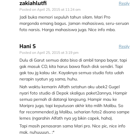
zakiahlutfi
Reply
Posted on
April 25, 2015 at 11:24 am
Jadi buka memori sepuluh tahun silam. Mari Pro
margonda emang bagus. Jaman mahasiswa, seru-seruan
foto narsis. Harga mahasiswa juga. Nice info mba.
Hani S
Reply
Posted on
April 25, 2015 at 3:19 pm
Dulu di Garut semua data bisa di ambil tanpa bayar, tapi
gak masuk CD, kita harus bawa flash disk sendiri. Tapi
gak tau jg kalau skr. Kayaknya semua studio foto udah
nerapin syatun yg sama, huhu.
Nah waktu kemarin Alfath setahun aku ubek2 Gugel
nyari foto studio di Depok skaligus paket2annya, Hampir
semua pernah di datangi langsung. Hampir mau ke
Maripro juga, tapi keputusan akhir kita milih Malibu. So
far recommended jg Malibu, seharian foto2 disana sampe
lemes (ngarahin Alfath nya yg bikin capek, haha).
Tapi masih penasaran sama Mari pro. Nice pic, nice info
mak. nuhuuuun.. :*