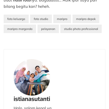
bilang begitu kan? heheh.
foto keluarga
foto studio
maripro
maripro depok
maripro margonda
pelayanan
studio photo professional
istianasutanti
Halo, salam kenal ya.