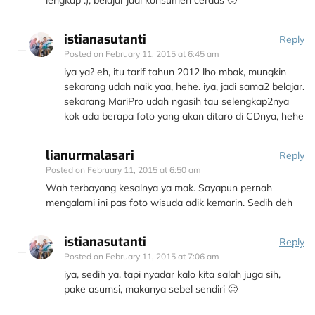
lengkap :), belajar jadi konsumen cerdas 🙂
istianasutanti
Reply
Posted on
February 11, 2015 at 6:45 am
iya ya? eh, itu tarif tahun 2012 lho mbak, mungkin
sekarang udah naik yaa, hehe. iya, jadi sama2 belajar.
sekarang MariPro udah ngasih tau selengkap2nya
kok ada berapa foto yang akan ditaro di CDnya, hehe
lianurmalasari
Reply
Posted on
February 11, 2015 at 6:50 am
Wah terbayang kesalnya ya mak. Sayapun pernah
mengalami ini pas foto wisuda adik kemarin. Sedih deh
istianasutanti
Reply
Posted on
February 11, 2015 at 7:06 am
iya, sedih ya. tapi nyadar kalo kita salah juga sih,
pake asumsi, makanya sebel sendiri 🙁