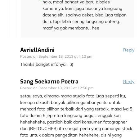
halo, maaf banget ya baru dibales
komennya. kami juga biasanya langsung
dateng sih, soalnya deket. bisa juga telpon
dulu. tapi lebih sering langsung dateng.
maaf ya gak membantu, hee
AvriellAndini
Reply
Posted on
September 18, 2013 at 4:10 pm
Thanks banget infonya… ;))
Sang Soekarno Poetra
Reply
Posted on
December 18, 2013 at 12:56 pm
setau saya, dimana-mana studio foto juga seperti itu,
kenapa dikasih banyak pilihan gambar ya itu untuk
mencari foto pilihan terbaik dari yang terbaik, masa iya 5
foto dalam 5 jepretan langsung bagus, enggak kan
hehehehehe, pastilah baik dari konsumen,fotographer
dan (RETOUCHER) itu sangat perlu yang namanya stock
foto untuk dalam pengeditan hehehehe, disini yang