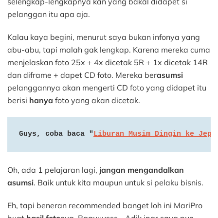
selengkap-lengkapnya kan yang bakal didapet si
pelanggan itu apa aja.
Kalau kaya begini, menurut saya bukan infonya yang
abu-abu, tapi malah gak lengkap. Karena mereka cuma
menjelaskan foto 25x + 4x dicetak 5R + 1x dicetak 14R
dan diframe + dapet CD foto. Mereka ber
asumsi
pelanggannya akan mengerti CD foto yang didapet itu
berisi
hanya
foto yang akan dicetak.
Guys, coba baca "
Liburan Musim Dingin ke Jepa
Oh, ada 1 pelajaran lagi,
jangan mengandalkan
asumsi
. Baik untuk kita maupun untuk si pelaku bisnis.
Eh, tapi beneran recommended banget loh ini MariPro
buat
hasil foto
nya. Baguuusss… Adik ipar saya pun