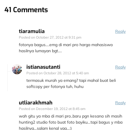
41 Comments
tiaramulia
Reply
Posted on
October 27, 2012 at 9:31 pm
fotonya bagus….emg di mari pro harga mahasiswa
hasilnya lumayan bgt….
istianasutanti
Reply
Posted on
October 28, 2012 at 5:40 am
termasuk murah ya emang? tapi mahal buat beli
softcopy per fotonya tuh, huhu
utliarakhmah
Reply
Posted on
December 19, 2012 at 8:45 am
wah gitu ya mba di mari pro..baru pgn kesana sih masih
hunting2 studio foto buat foto bayiku…tapi bagus y mba
hasilnya…salam kenal yaa…:)