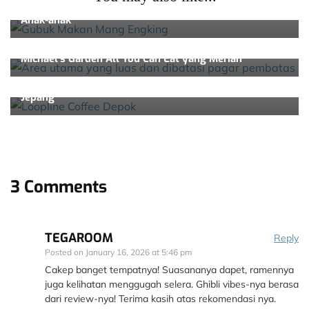
Tempat Buka Puasa di Depok Yang Nyaman untuk
Anak-anak
Kuliner
Michael’s Garden All You Can Eat yang Meriah
Kuliner
Loopline Depok, Kafe Baru di Depok Berkonsep Kereta
Jepang
3 Comments
TEGAROOM
Reply
Posted on
January 16, 2026 at 5:46 pm
Cakep banget tempatnya! Suasananya dapet, ramennya
juga kelihatan menggugah selera. Ghibli vibes-nya berasa
dari review-nya! Terima kasih atas rekomendasi nya.