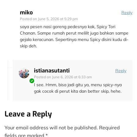
miko
Reply
Posted on
June 5, 2026 at 5:29 pm
saya pesen nasi goreng pedesnya kak, Spicy Tori
Chanan. Sampe rumah perut melilit juga bahkan sampe
gejala keracunan. Sepertinya menu Spicy disini kudu di-
skip deh.
istianasutanti
Reply
Posted on
June 6, 2026 at 6:33 am
I see. Hmm, bisa jadi gitu ya, menu spicy-nya
gak cocok di perut kita dan better skip, hehe.
Leave a Reply
Your email address will not be published.
Required
fields are marked
*