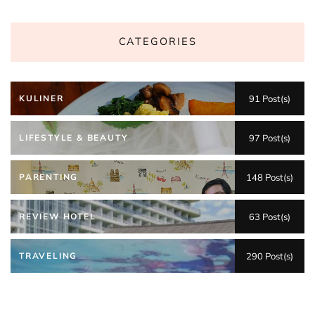
CATEGORIES
KULINER
91 Post(s)
LIFESTYLE & BEAUTY
97 Post(s)
PARENTING
148 Post(s)
REVIEW HOTEL
63 Post(s)
TRAVELING
290 Post(s)