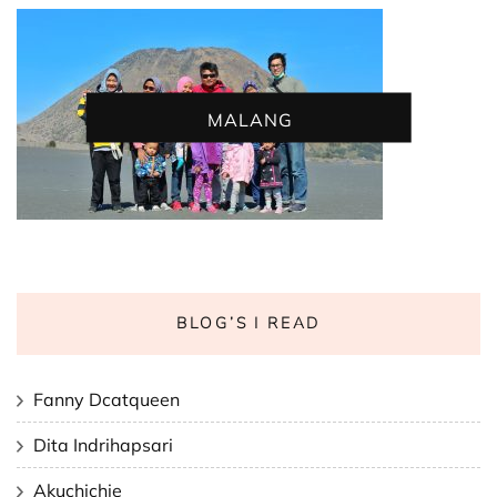
MALANG
BLOG’S I READ
Fanny Dcatqueen
Dita Indrihapsari
Akuchichie