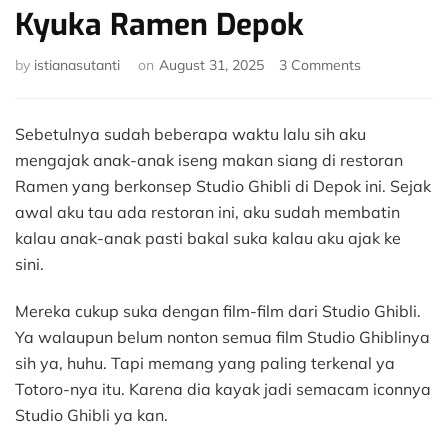
Kyuka Ramen Depok
on
by
istianasutanti
on
August 31, 2025
3 Comments
Masuk
ke
Suasana
Sebetulnya sudah beberapa waktu lalu sih aku
Ghibli
mengajak anak-anak iseng makan siang di restoran
di
Ramen yang berkonsep Studio Ghibli di Depok ini. Sejak
Kyuka
awal aku tau ada restoran ini, aku sudah membatin
Ramen
Depok
kalau anak-anak pasti bakal suka kalau aku ajak ke
sini.
Mereka cukup suka dengan film-film dari Studio Ghibli.
Ya walaupun belum nonton semua film Studio Ghiblinya
sih ya, huhu. Tapi memang yang paling terkenal ya
Totoro-nya itu. Karena dia kayak jadi semacam iconnya
Studio Ghibli ya kan.