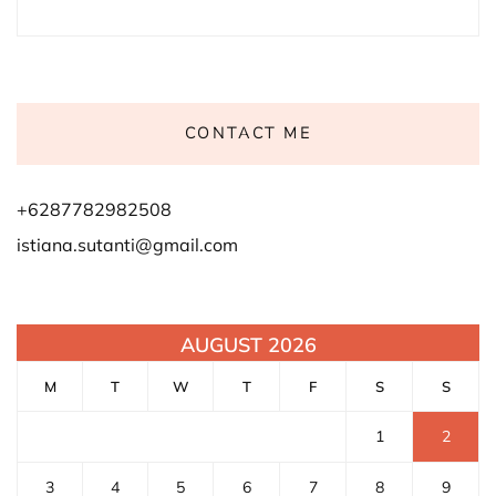
CONTACT ME
+6287782982508
istiana.sutanti@gmail.com
AUGUST 2026
M
T
W
T
F
S
S
1
2
3
4
5
6
7
8
9