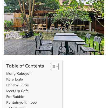
Table of Contents
Mang Kabayan
Kafe Joglo
Pondok Laras
Meet Up Cafe
Fat Bubble
Pantainya Kimboo