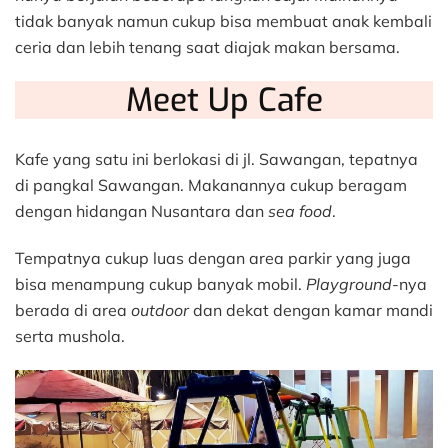
tidak banyak namun cukup bisa membuat anak kembali
ceria dan lebih tenang saat diajak makan bersama.
Meet Up Cafe
Kafe yang satu ini berlokasi di jl. Sawangan, tepatnya
di pangkal Sawangan. Makanannya cukup beragam
dengan hidangan Nusantara dan
sea food
.
Tempatnya cukup luas dengan area parkir yang juga
bisa menampung cukup banyak mobil.
Playground
-nya
berada di area
outdoor
dan dekat dengan kamar mandi
serta mushola.