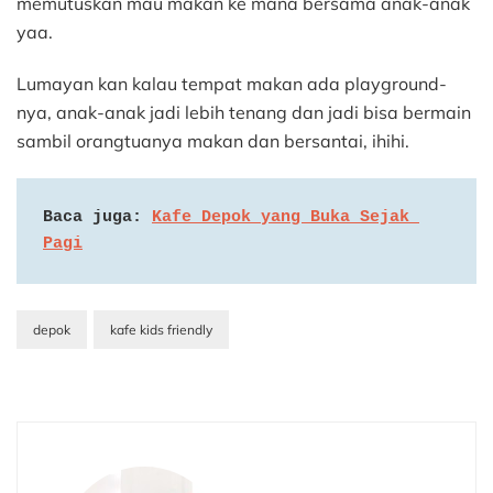
memutuskan mau makan ke mana bersama anak-anak
yaa.
Lumayan kan kalau tempat makan ada playground-
nya, anak-anak jadi lebih tenang dan jadi bisa bermain
sambil orangtuanya makan dan bersantai, ihihi.
Baca juga: 
Kafe Depok yang Buka Sejak 
Pagi
depok
kafe kids friendly