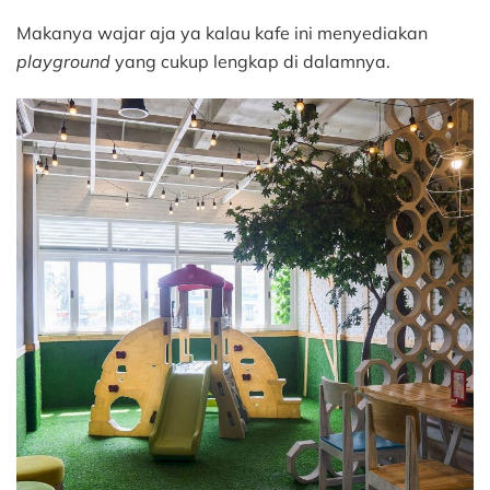
Makanya wajar aja ya kalau kafe ini menyediakan
playground
yang cukup lengkap di dalamnya.