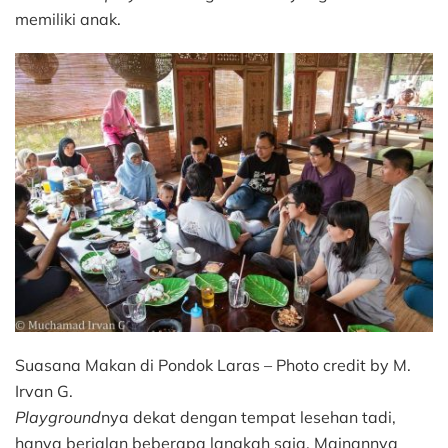
memiliki anak.
Suasana Makan di Pondok Laras – Photo credit by M.
Irvan G.
Playground
nya dekat dengan tempat lesehan tadi,
hanya berjalan beberapa langkah saja. Mainannya