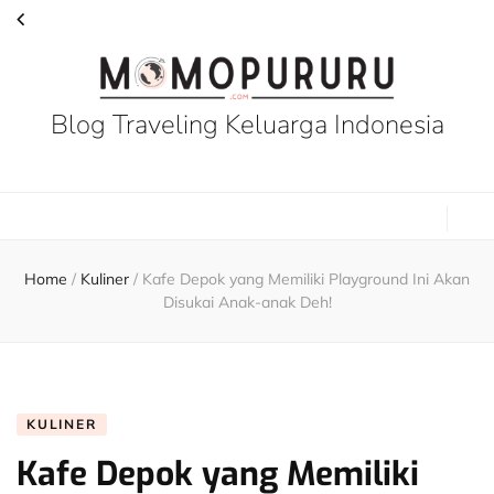
Blog Traveling Keluarga Indonesia
Home
/
Kuliner
/
Kafe Depok yang Memiliki Playground Ini Akan
Disukai Anak-anak Deh!
KULINER
Kafe Depok yang Memiliki