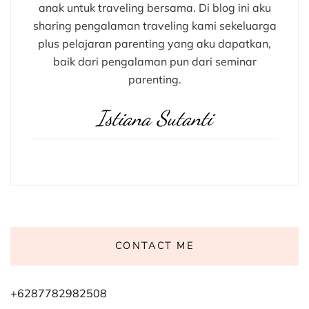
anak untuk traveling bersama. Di blog ini aku
sharing pengalaman traveling kami sekeluarga
plus pelajaran parenting yang aku dapatkan,
baik dari pengalaman pun dari seminar
parenting.
Istiana Sutanti
CONTACT ME
+6287782982508