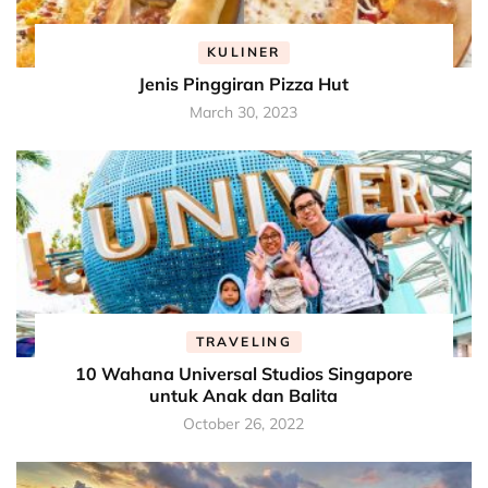
KULINER
Jenis Pinggiran Pizza Hut
March 30, 2023
TRAVELING
10 Wahana Universal Studios Singapore
untuk Anak dan Balita
October 26, 2022