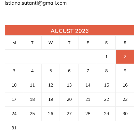
istiana.sutanti@gmail.com
AUGUST 2026
M
T
W
T
F
S
S
1
2
3
4
5
6
7
8
9
10
11
12
13
14
15
16
17
18
19
20
21
22
23
24
25
26
27
28
29
30
31