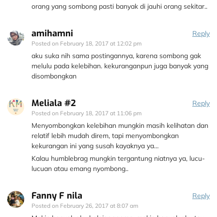
orang yang sombong pasti banyak di jauhi orang sekitar..
amihamni
Reply
Posted on
February 18, 2017 at 12:02 pm
aku suka nih sama postingannya, karena sombong gak
melulu pada kelebihan. kekuranganpun juga banyak yang
disombongkan
Meliala #2
Reply
Posted on
February 18, 2017 at 11:06 pm
Menyombongkan kelebihan mungkin masih kelihatan dan
relatif lebih mudah direm, tapi menyombongkan
kekurangan ini yang susah kayaknya ya…
Kalau humblebrag mungkin tergantung niatnya ya, lucu-
lucuan atau emang nyombong..
Fanny F nila
Reply
Posted on
February 26, 2017 at 8:07 am