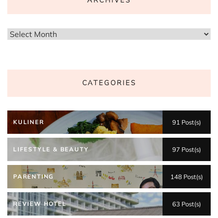
ARCHIVES
Archives
CATEGORIES
KULINER
91 Post(s)
LIFESTYLE & BEAUTY
97 Post(s)
PARENTING
148 Post(s)
REVIEW HOTEL
63 Post(s)