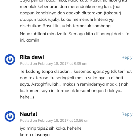
Saya pernah baca, mba, kalau kata Rasul, sombong itu
menolak kebenaran dan merendahkan org lain. Jadi
apapun kondisinya dan apakah diutarakan (takabur)
ataupun tidak (ujub), kalau memenuhi kriteria yg
disebutkan Rasul itu, udah termasuk sombong.
Naudzubillahi min dzalik. Semoga kita dilindungi dari sifat
ini, aamiin
Rita dewi
Reply
Posted on
February 18, 2017 at 8:39 am
Terkadang tanpa disadari… kesombongan2 yg tdk terlihat
dan tdk terasa itu seringkali masih suka nyelip di hati
saya. Astaghfirullah… makasih remindernya mbak. ( nah
lo.. komen saya ini termasuk kesombongan tidak ya..
hehe…)
Naufal
Reply
Posted on
February 18, 2017 at 10:56 am
iya mirip tipis2 sih kaka, hehehe
keren ulasanya…