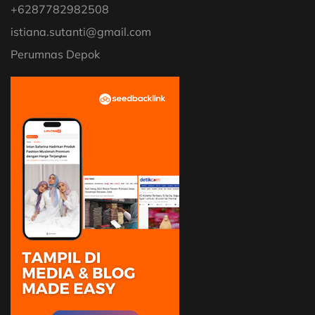
+6287782982508
istiana.sutanti@gmail.com
Perumnas Depok