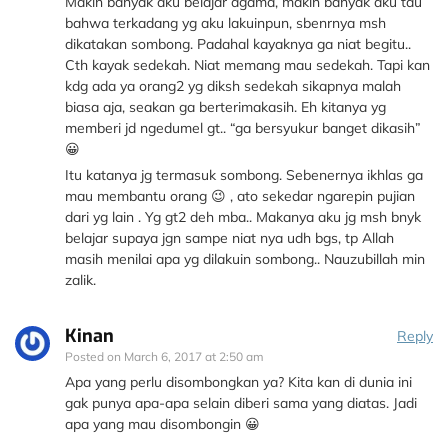
Makin banyak aku belajar agama, makin banyak aku tau
bahwa terkadang yg aku lakuinpun, sbenrnya msh
dikatakan sombong. Padahal kayaknya ga niat begitu..
Cth kayak sedekah. Niat memang mau sedekah. Tapi kan
kdg ada ya orang2 yg diksh sedekah sikapnya malah
biasa aja, seakan ga berterimakasih. Eh kitanya yg
memberi jd ngedumel gt.. “ga bersyukur banget dikasih”
😀
Itu katanya jg termasuk sombong. Sebenernya ikhlas ga
mau membantu orang 😉 , ato sekedar ngarepin pujian
dari yg lain . Yg gt2 deh mba.. Makanya aku jg msh bnyk
belajar supaya jgn sampe niat nya udh bgs, tp Allah
masih menilai apa yg dilakuin sombong.. Nauzubillah min
zalik.
Kinan
Reply
Posted on
March 6, 2017 at 2:50 am
Apa yang perlu disombongkan ya? Kita kan di dunia ini
gak punya apa-apa selain diberi sama yang diatas. Jadi
apa yang mau disombongin 😀