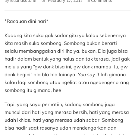
by
istianasutanti
on
February 17, 2017
8 Comments
Sombong
*Racauan dini hari*
Kadang kita suka gak sadar gitu ya kalau sebenernya
kita masih suka sombong. Sombong bukan berarti
selalu membanggakan diri lho ya, bukan. Dia juga bisa
hadir dalam bentuk yang halus dan tak terasa. Jadi gak
melulu yang “gw donk bisa ini, gw donk mampu itu, gw
donk begini” bla bla bla lainnya.
You say it
lah gimana
kalau lagi sombong atau ngeliat atau ngedenger orang
sombong itu gimana, hee
Tapi, yang saya perhatiin, kadang sombong juga
muncul dari hati yang merasa bersih, hati yang merasa
udah ikhlas, hati yang merasa udah sabar. Sombong
bisa hadir saat rasanya udah mendengarkan dan