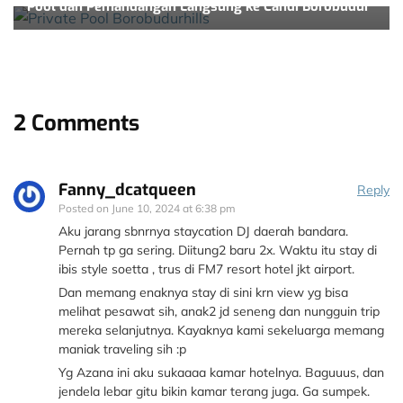
Pool dan Pemandangan Langsung ke Candi Borobudur
2 Comments
Fanny_dcatqueen
Reply
Posted on
June 10, 2024 at 6:38 pm
Aku jarang sbnrnya staycation DJ daerah bandara.
Pernah tp ga sering. Diitung2 baru 2x. Waktu itu stay di
ibis style soetta , trus di FM7 resort hotel jkt airport.
Dan memang enaknya stay di sini krn view yg bisa
melihat pesawat sih, anak2 jd seneng dan nungguin trip
mereka selanjutnya. Kayaknya kami sekeluarga memang
maniak traveling sih :p
Yg Azana ini aku sukaaaa kamar hotelnya. Baguuus, dan
jendela lebar gitu bikin kamar terang juga. Ga sumpek.