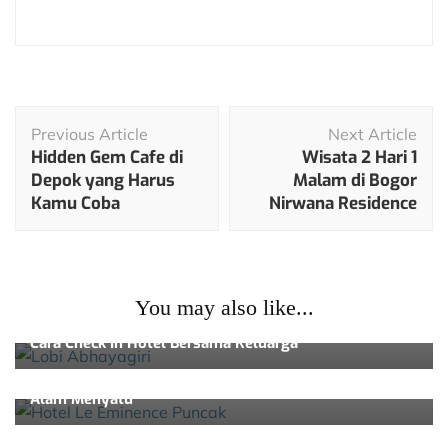
Post
Previous Article
Next Article
Navigation
Hidden Gem Cafe di
Wisata 2 Hari 1
Depok yang Harus
Malam di Bogor
Kamu Coba
Nirwana Residence
You may also like...
Review Hotel
Cara Check In Hotel Bersama Keluarga
Review Hotel
Hotel Le Eminence Puncak, Tempat Kemewahan dan
Alam Menyatu
Review Hotel
Nikmatnya Menginap di Borobudurhills dengan Private