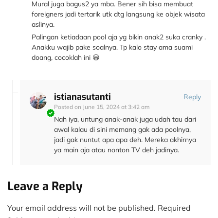
Mural juga bagus2 ya mba. Bener sih bisa membuat
foreigners jadi tertarik utk dtg langsung ke objek wisata
aslinya.
Palingan ketiadaan pool aja yg bikin anak2 suka cranky .
Anakku wajib pake soalnya. Tp kalo stay ama suami
doang, cocoklah ini 😀
istianasutanti
Reply
Posted on
June 15, 2024 at 3:42 am
Nah iya, untung anak-anak juga udah tau dari
awal kalau di sini memang gak ada poolnya,
jadi gak nuntut apa apa deh. Mereka akhirnya
ya main aja atau nonton TV deh jadinya.
Leave a Reply
Your email address will not be published.
Required