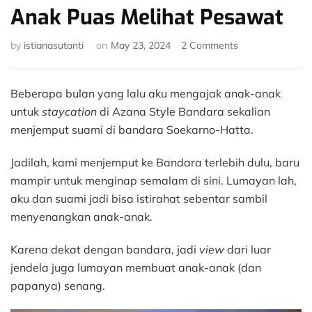
Anak Puas Melihat Pesawat
on
by
istianasutanti
on
May 23, 2024
2 Comments
Review
Azana
Style
Beberapa bulan yang lalu aku mengajak anak-anak
Bandara:
untuk
staycation
di Azana Style Bandara sekalian
Anak
menjemput suami di bandara Soekarno-Hatta.
Puas
Melihat
Jadilah, kami menjemput ke Bandara terlebih dulu, baru
Pesawat
mampir untuk menginap semalam di sini. Lumayan lah,
aku dan suami jadi bisa istirahat sebentar sambil
menyenangkan anak-anak.
Karena dekat dengan bandara, jadi
view
dari luar
jendela juga lumayan membuat anak-anak (dan
papanya) senang.