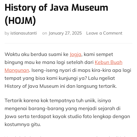
History of Java Museum
(HOJM)
on
by
istianasutanti
on
January 27, 2025
Leave a Comment
Cari
Tau
Sejarah
Waktu aku berdua suami ke
Jogja
, kami sempet
Jawa
bingung mau ke mana lagi setelah dari
Kebun Buah
di
Mangunan
. Iseng-iseng nyari di maps kira-kira apa lagi
History
tempat yang bisa kami kunjungi ya? Lalu ngeliat
of
Java
History of Java Museum ini dan langsung tertarik.
Museu
(HOJM)
Tertarik karena kok tempatnya tuh uniik, isinya
mengenai barang-barang yang menjadi sejarah di
Jawa serta terdapat kayak studio foto lengkap dengan
kostumnya gitu.