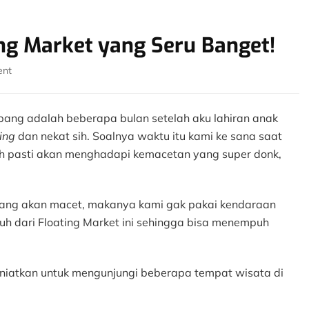
ing Market yang Seru Banget!
on
ent
Ini
Dia
10
bang adalah beberapa bulan setelah aku lahiran anak
Wahana
ing
dan nekat sih. Soalnya waktu itu kami ke sana saat
Floating
h pasti akan menghadapi kemacetan yang super donk,
Market
yang
Seru
Banget!
ang akan macet, makanya kami gak pakai kendaraan
uh dari Floating Market ini sehingga bisa menempuh
iatkan untuk mengunjungi beberapa tempat wisata di