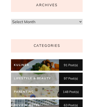
ARCHIVES
Archives
CATEGORIES
KULINER
91 Post(s)
LIFESTYLE & BEAUTY
97 Post(s)
PARENTING
148 Post(s)
REVIEW HOTEL
63 Post(s)