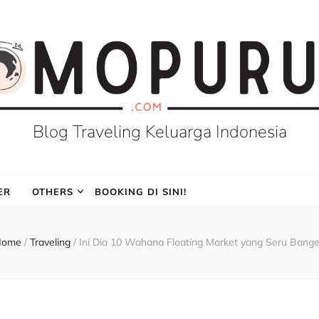
Blog Traveling Keluarga Indonesia
ER
OTHERS
BOOKING DI SINI!
Home
/
Traveling
/
Ini Dia 10 Wahana Floating Market yang Seru Bange