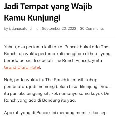
Jadi Tempat yang Wajib
Kamu Kunjungi
on
by
istianasutanti
on
September 20, 2022
30 Comments
5
Alasan
The
Yuhuu, aku pertama kali tau di Puncak bakal ada The
Ranch
Ranch tuh waktu pertama kali menginap di hotel yang
Puncak
berada persis di sebelah The Ranch Puncak, yaitu
Jadi
Grand Diara Hotel
.
Tempat
yang
Wajib
Nah, pada waktu itu The Ranch ini masih tahap
Kamu
pembuatan, jadi memang belum bisa dikunjungi. Saat
Kunjungi
itu pun aku bingung sih, kok namanya sama kayak De
Ranch yang ada di Bandung itu yaa.
Apakah yang di Puncak ini memang memiliki konsep