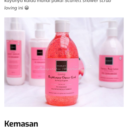
kayanya kalau mandi pakai Scarlett
shower scrub
loving
ini 😀
Kemasan