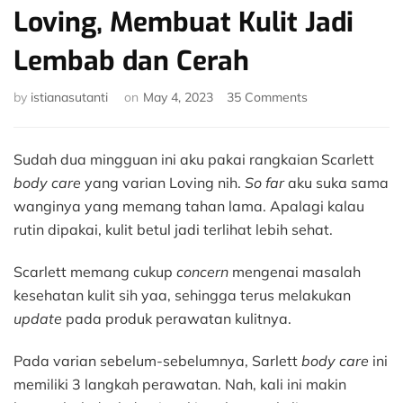
Loving, Membuat Kulit Jadi
Lembab dan Cerah
on
by
istianasutanti
on
May 4, 2023
35 Comments
Review
Scarlett
Body
Sudah dua mingguan ini aku pakai rangkaian Scarlett
Care
body care
yang varian Loving nih.
So far
aku suka sama
Loving,
wanginya yang memang tahan lama. Apalagi kalau
Membuat
rutin dipakai, kulit betul jadi terlihat lebih sehat.
Kulit
Jadi
Lembab
Scarlett memang cukup
concern
mengenai masalah
dan
kesehatan kulit sih yaa, sehingga terus melakukan
Cerah
update
pada produk perawatan kulitnya.
Pada varian sebelum-sebelumnya, Sarlett
body care
ini
memiliki 3 langkah perawatan. Nah, kali ini makin