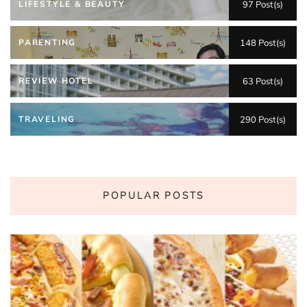
LIFESTYLE & BEAUTY
97 Post(s)
PARENTING
148 Post(s)
REVIEW HOTEL
63 Post(s)
TRAVELING
290 Post(s)
POPULAR POSTS