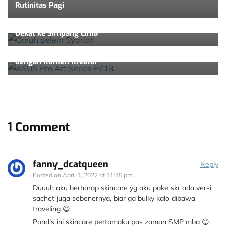
Rutinitas Pagi
Lifestyle & Beauty
Omah Pelem Syariah, Guest House Semarang yang
Dekat ke Simpang Lima
Lifestyle & Beauty
ASUS Pro Art Series, Laptop yang Paling Berjodoh
dengan Konten Kreator
1 Comment
fanny_dcatqueen
Reply
Posted on
April 1, 2022 at 11:15 pm
Duuuh aku berharap skincare yg aku pake skr ada versi
sachet juga sebenernya, biar ga bulky kalo dibawa
traveling 😄.
Pond’s ini skincare pertamaku pas zaman SMP mba 😊.