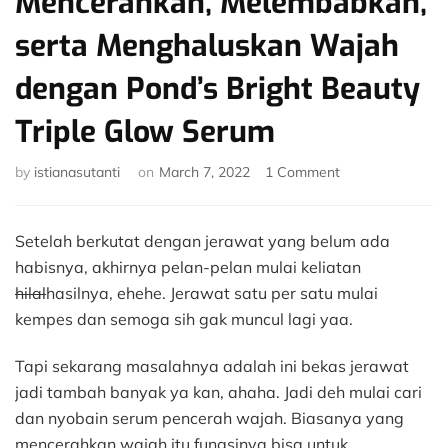
Mencerahkan, Melembabkan,
serta Menghaluskan Wajah
dengan Pond’s Bright Beauty
Triple Glow Serum
on
by
istianasutanti
on
March 7, 2022
1 Comment
Mencerahkan,
Melembabkan,
serta
Setelah berkutat dengan jerawat yang belum ada
Menghaluskan
habisnya, akhirnya pelan-pelan mulai keliatan
Wajah
hilal
hasilnya, ehehe. Jerawat satu per satu mulai
dengan
kempes dan semoga sih gak muncul lagi yaa.
Pond’s
Bright
Beauty
Tapi sekarang masalahnya adalah ini bekas jerawat
Triple
jadi tambah banyak ya kan, ahaha. Jadi deh mulai cari
Glow
dan nyobain serum pencerah wajah. Biasanya yang
Serum
mencerahkan wajah itu fungsinya bisa untuk