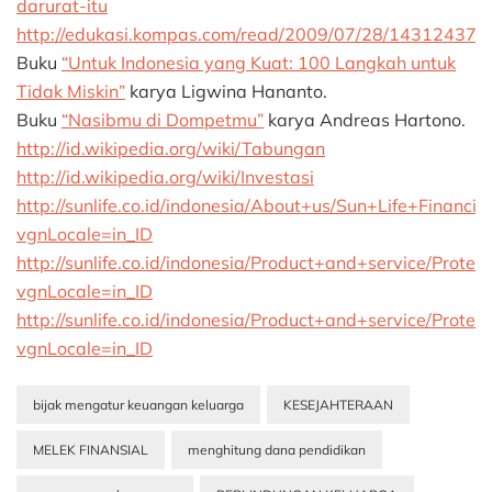
darurat-itu
http://edukasi.kompas.com/read/2009/07/28/14312437/Yu
Buku
“Untuk Indonesia yang Kuat: 100 Langkah untuk
Tidak Miskin”
karya Ligwina Hananto.
Buku
“Nasibmu di Dompetmu”
karya Andreas Hartono.
http://id.wikipedia.org/wiki/Tabungan
http://id.wikipedia.org/wiki/Investasi
http://sunlife.co.id/indonesia/About+us/Sun+Life+Financia
vgnLocale=in_ID
http://sunlife.co.id/indonesia/Product+and+service/Prote
vgnLocale=in_ID
http://sunlife.co.id/indonesia/Product+and+service/Protec
vgnLocale=in_ID
bijak mengatur keuangan keluarga
KESEJAHTERAAN
MELEK FINANSIAL
menghitung dana pendidikan