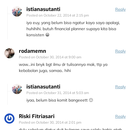
istianasutanti
Reply
Posted on
October 22, 2014 at 2:15 pm
iya euy, yang belum bisa ngatur kaya saya apalagi,
huhihihi. butuh financial planner supaya kita bisa
konsisten 😀
rodamemn
Reply
Posted on
October 30, 2014 at 9:00 am
waw…ini bnyk bgt ilmu dr tulisannya mak, ttp ya
kebobolan juga, samaa.. hihi
istianasutanti
Reply
Posted on
October 31, 2014 at 5:03 am
iyaa, belum bisa komit bangeeett 🙁
Riski Fitriasari
Reply
Posted on
October 30, 2014 at 2:01 pm
dulu sebelum diatur duit bulanan saya selalu habis ntah