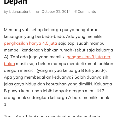
Depan
on
by
istianasutanti
on
October 22, 2014
6 Comments
Bijak
Merencanak
Masa
Memang yah setiap keluarga punya pengaturan
Depan
keuangan yang berbeda-beda. Ada yang memiliki
penghasilan hanya 4,5 juta
saja tapi sudah mampu
membeli kendaraan bahkan rumah (sebut saja keluarga
A). Tapi ada juga yang memiliki
penghasilan 9 juta per
bulan
masih saja belum mampu membeli rumah bahkan
dengan mencicil (yang ini yaa keluarga B lah yaa :P).
Apa yang membedakan keduanya? Salah duanya sih
jelas gaya hidup dan kebutuhan yang dimiliki. Keluarga
B punya kebutuhan lebih banyak dengan memiliki 2
orang anak sedangkan keluarga A baru memiliki anak
1.
Tapi.. Ada 1 lagi yang membuat mereka berbeda.