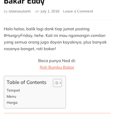
Bakar Eddy
on
by
istianasutanti
on
July 1, 2016
Leave a Comment
#HungryFrid
#10:
Roti
Halo haloo, balik lagi donk tiap jumat posting
Bakar
#HungryFriday, hehe. Kali ini mau ngomongin cemilan
Eddy
yang semua orang juga doyan kayaknya, plus banyak
rasanya banget, roti bakar!
Baca punya Nad di:
Roti Bumbu Bakar
Table of Contents
Tempat
Menu
Harga