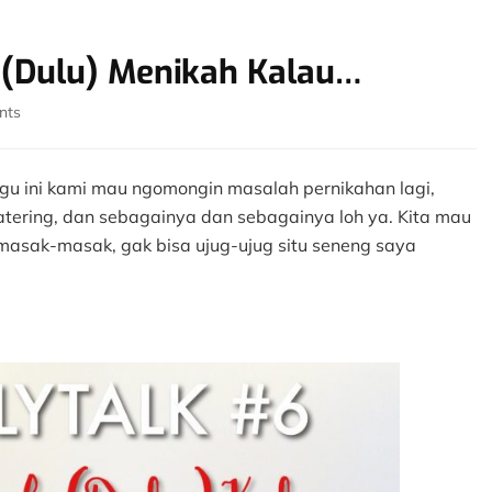
 (Dulu) Menikah Kalau…
on
nts
#FamilyTalk
#6:
Jangan
gu ini kami mau ngomongin masalah pernikahan lagi,
(Dulu)
atering, dan sebagainya dan sebagainya loh ya. Kita mau
Menikah
 masak-masak, gak bisa ujug-ujug situ seneng saya
Kalau…