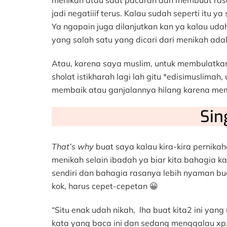
menikah atau saat pacaran dan membuat rasan
jadi negatiiif terus. Kalau sudah seperti itu 
Ya ngapain juga dilanjutkan kan ya kalau u
yang salah satu yang dicari dari menikah ad
Atau, karena saya muslim, untuk membulatka
sholat istikharah lagi lah gitu *edisimuslimah,
membaik atau ganjalannya hilang karena mem
Sin
That’s why
buat saya kalau kira-kira pernika
menikah selain ibadah ya biar kita bahagia ka
sendiri dan bahagia rasanya lebih nyaman bu
kok, harus cepet-cepetan 😀
“Situ enak udah nikah, lha buat kita2 ini yan
kata yang baca ini dan sedang menggalau xp