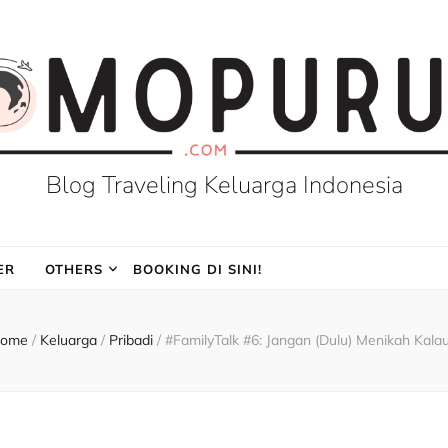
Blog Traveling Keluarga Indonesia
ER
OTHERS
BOOKING DI SINI!
ome
/
Keluarga
/
Pribadi
/
#FamilyTalk #6: Jangan (Dulu) Menikah Kala