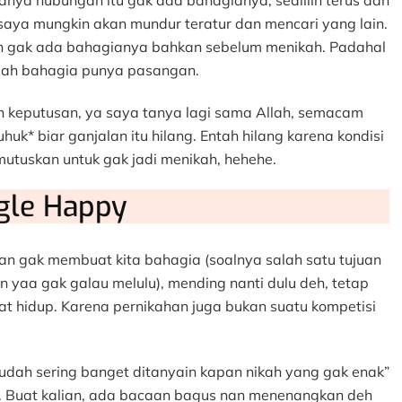
ya hubungan itu gak ada bahagianya, sediiiih terus dan
ya saya mungkin akan mundur teratur dan mencari yang lain.
dah gak ada bahagianya bahkan sebelum menikah. Padahal
alah bahagia punya pasangan.
n keputusan, ya saya tanya lagi sama Allah, semacam
 uhuk* biar ganjalan itu hilang. Entah hilang karena kondisi
utuskan untuk gak jadi menikah, hehehe.
gle Happy
han gak membuat kita bahagia (soalnya salah satu tujuan
n yaa gak galau melulu), mending nanti dulu deh, tetap
at hidup. Karena pernikahan juga bukan suatu kompetisi
g udah sering banget ditanyain kapan nikah yang gak enak”
. Buat kalian, ada bacaan bagus nan menenangkan deh