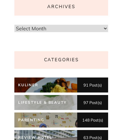
ARCHIVES
Archives
CATEGORIES
KULINER
91 Post(s)
LIFESTYLE & BEAUTY
97 Post(s)
PARENTING
148 Post(s)
REVIEW HOTEL
63 Post(s)