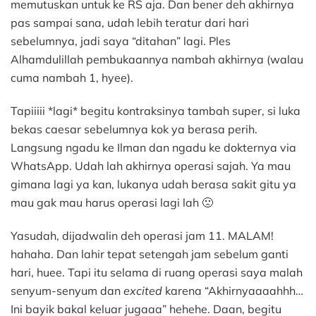
memutuskan untuk ke RS aja. Dan bener deh akhirnya
pas sampai sana, udah lebih teratur dari hari
sebelumnya, jadi saya “ditahan” lagi. Ples
Alhamdulillah pembukaannya nambah akhirnya (walau
cuma nambah 1, hyee).
Tapiiiii *lagi* begitu kontraksinya tambah super, si luka
bekas caesar sebelumnya kok ya berasa perih.
Langsung ngadu ke Ilman dan ngadu ke dokternya via
WhatsApp. Udah lah akhirnya operasi sajah. Ya mau
gimana lagi ya kan, lukanya udah berasa sakit gitu ya
mau gak mau harus operasi lagi lah 🙁
Yasudah, dijadwalin deh operasi jam 11. MALAM!
hahaha. Dan lahir tepat setengah jam sebelum ganti
hari, huee. Tapi itu selama di ruang operasi saya malah
senyum-senyum dan
excited
karena “Akhirnyaaaahhh…
Ini bayik bakal keluar jugaaa” hehehe. Daan, begitu