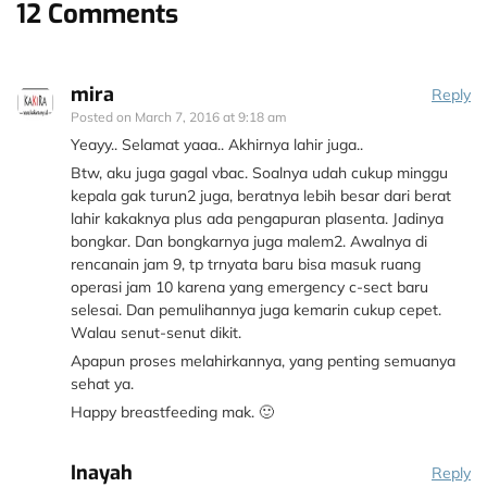
12 Comments
mira
Reply
Posted on
March 7, 2016 at 9:18 am
Yeayy.. Selamat yaaa.. Akhirnya lahir juga..
Btw, aku juga gagal vbac. Soalnya udah cukup minggu
kepala gak turun2 juga, beratnya lebih besar dari berat
lahir kakaknya plus ada pengapuran plasenta. Jadinya
bongkar. Dan bongkarnya juga malem2. Awalnya di
rencanain jam 9, tp trnyata baru bisa masuk ruang
operasi jam 10 karena yang emergency c-sect baru
selesai. Dan pemulihannya juga kemarin cukup cepet.
Walau senut-senut dikit.
Apapun proses melahirkannya, yang penting semuanya
sehat ya.
Happy breastfeeding mak. 🙂
Inayah
Reply