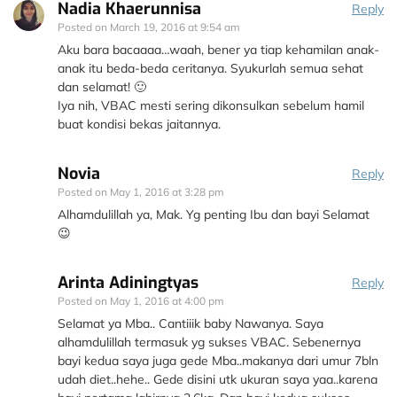
Nadia Khaerunnisa
Reply
Posted on
March 19, 2016 at 9:54 am
Aku bara bacaaaa…waah, bener ya tiap kehamilan anak-
anak itu beda-beda ceritanya. Syukurlah semua sehat
dan selamat! 🙂
Iya nih, VBAC mesti sering dikonsulkan sebelum hamil
buat kondisi bekas jaitannya.
Novia
Reply
Posted on
May 1, 2016 at 3:28 pm
Alhamdulillah ya, Mak. Yg penting Ibu dan bayi Selamat
😉
Arinta Adiningtyas
Reply
Posted on
May 1, 2016 at 4:00 pm
Selamat ya Mba.. Cantiiik baby Nawanya. Saya
alhamdulillah termasuk yg sukses VBAC. Sebenernya
bayi kedua saya juga gede Mba..makanya dari umur 7bln
udah diet..hehe.. Gede disini utk ukuran saya yaa..karena