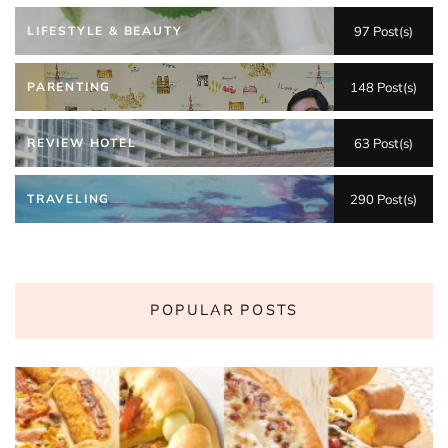
LIFESTYLE & BEAUTY
97 Post(s)
PARENTING
148 Post(s)
REVIEW HOTEL
63 Post(s)
TRAVELING
290 Post(s)
POPULAR POSTS