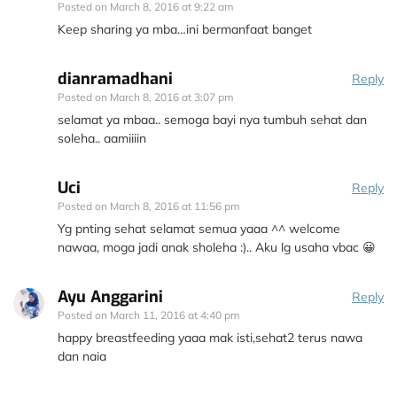
Posted on
March 8, 2016 at 9:22 am
Keep sharing ya mba…ini bermanfaat banget
dianramadhani
Reply
Posted on
March 8, 2016 at 3:07 pm
selamat ya mbaa.. semoga bayi nya tumbuh sehat dan
soleha.. aamiiiin
Uci
Reply
Posted on
March 8, 2016 at 11:56 pm
Yg pnting sehat selamat semua yaaa ^^ welcome
nawaa, moga jadi anak sholeha :).. Aku lg usaha vbac 😀
Ayu Anggarini
Reply
Posted on
March 11, 2016 at 4:40 pm
happy breastfeeding yaaa mak isti,sehat2 terus nawa
dan naia