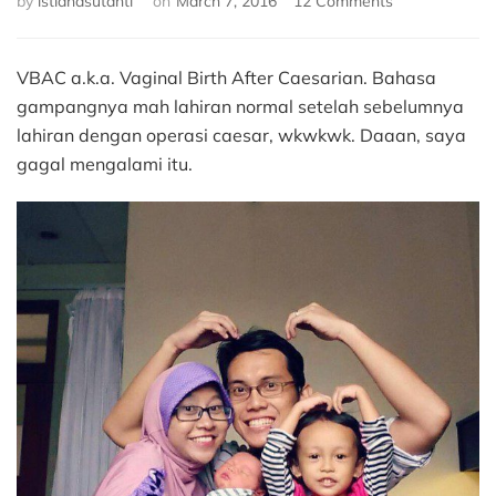
by
istianasutanti
on
March 7, 2016
12 Comments
VBAC
yang
Gagal
VBAC a.k.a. Vaginal Birth After Caesarian. Bahasa
gampangnya mah lahiran normal setelah sebelumnya
lahiran dengan operasi caesar, wkwkwk. Daaan, saya
gagal mengalami itu.