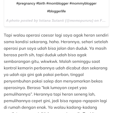
#pregnancy #birth #momblogger #mommyblogger
#bloggerlife
A photo posted by Istiana Sutanti (@momopururu) on
Feb 18, 2016 at 5:47pm PST
Tapi walau operasi caesar lagi saya agak heran sendiri
sama kondisi sekarang, haha. Herannya, sehari setelah
operasi pun saya udah bisa jalan dan duduk. Ya masih
berasa perih sih, tapi duduk udah bisa agak
sembarangan gitu, wkwkwk. Malah seminggu saat
kontrol kemarin perbannya udah dicabut dan sekarang
ya udah aja gini gak pakai perban, tinggal
penyembuhan pakai salep dan menyamarkan bekas
operasinya. Berasa “kok lumayan cepet yaa
pemulihannya”. Herannya tapi heran seneng lah,
pemulihannya cepet gini, jadi bisa ngapa-ngapain lagi
di rumah dengan enak. Ya walau kadang-kadang