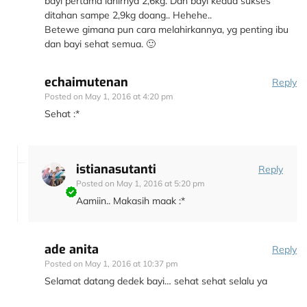
bayi pertama lahirnya 2,6kg. Dan bayi kedua sukses
ditahan sampe 2,9kg doang.. Hehehe..
Betewe gimana pun cara melahirkannya, yg penting ibu
dan bayi sehat semua. 🙂
echaimutenan
Reply
Posted on
May 1, 2016 at 4:20 pm
Sehat :*
istianasutanti
Reply
Posted on
May 1, 2016 at 5:20 pm
Aamiin.. Makasih maak :*
ade anita
Reply
Posted on
May 1, 2016 at 10:37 pm
Selamat datang dedek bayi… sehat sehat selalu ya