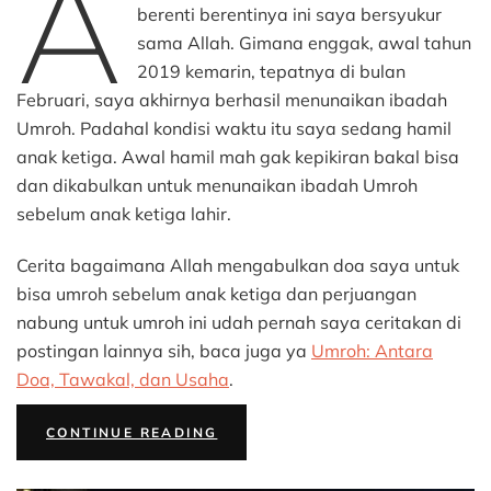
A
Dilakuka
berenti berentinya ini saya bersyukur
Sebelum
sama Allah. Gimana enggak, awal tahun
Umroh
2019 kemarin, tepatnya di bulan
Dalam
Februari, saya akhirnya berhasil menunaikan ibadah
Kondisi
Umroh. Padahal kondisi waktu itu saya sedang hamil
Hamil
anak ketiga. Awal hamil mah gak kepikiran bakal bisa
dan dikabulkan untuk menunaikan ibadah Umroh
sebelum anak ketiga lahir.
Cerita bagaimana Allah mengabulkan doa saya untuk
bisa umroh sebelum anak ketiga dan perjuangan
nabung untuk umroh ini udah pernah saya ceritakan di
postingan lainnya sih, baca juga ya
Umroh: Antara
Doa, Tawakal, dan Usaha
.
“PERSIAPAN
CONTINUE READING
YANG
DILAKUKAN
SEBELUM
UMROH
DALAM