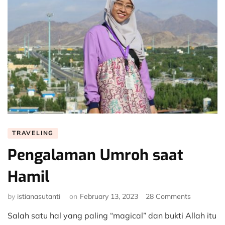
TRAVELING
Pengalaman Umroh saat
Hamil
on
by
istianasutanti
on
February 13, 2023
28 Comments
Pengalam
Salah satu hal yang paling “magical” dan bukti Allah itu
Umroh