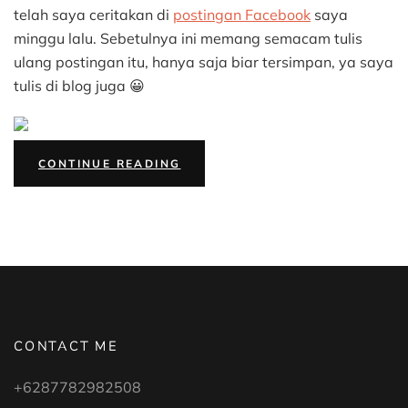
telah saya ceritakan di
postingan Facebook
saya
minggu lalu. Sebetulnya ini memang semacam tulis
ulang postingan itu, hanya saja biar tersimpan, ya saya
tulis di blog juga 😀
“UMROH:
CONTINUE READING
ANTARA
DOA,
TAWAKAL,
DAN
USAHA”
CONTACT ME
+6287782982508