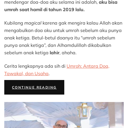
saat
mendengar doa-doa aku selama ini adalah,
aku bisa
Hamil
umroh saat hamil di tahun 2019 lalu.
Kubilang
magical
karena gak mengira kalau Allah akan
mengabulkan doa aku untuk umroh sebelum aku punya
anak ketiga. Betul-betul doanya itu “umroh sebelum
punya anak ketiga”, dan Alhamdulillah dikabulkan
sebelum anak ketiga
lahir
, ahaha.
Cerita lengkapnya ada sih di
Umroh: Antara Doa,
Tawakal, dan Usaha
.
“PENGALAMAN
CONTINUE READING
UMROH
SAAT
HAMIL”