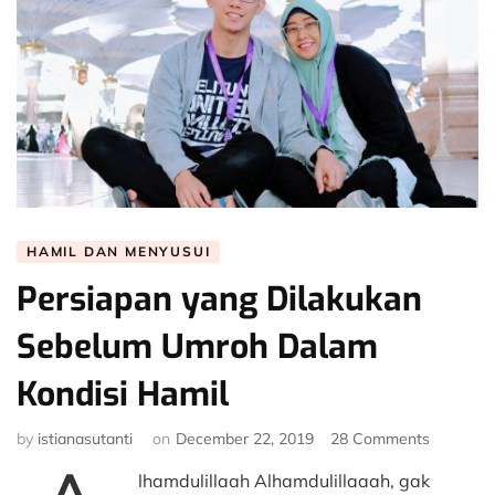
HAMIL DAN MENYUSUI
Persiapan yang Dilakukan
Sebelum Umroh Dalam
Kondisi Hamil
on
by
istianasutanti
on
December 22, 2019
28 Comments
Persiapa
lhamdulillaah Alhamdulillaaah, gak
yang