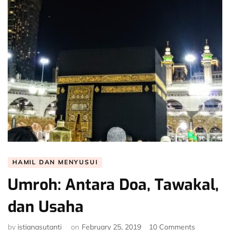
KONDISI
HAMIL”
HAMIL DAN MENYUSUI
Umroh: Antara Doa, Tawakal,
dan Usaha
on
by
istianasutanti
on
February 25, 2019
10 Comments