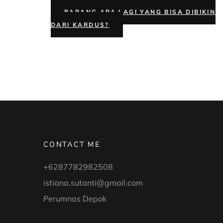
BARANG APA LAGI YANG BISA DIBIKIN
DARI KARDUS?
CONTACT ME
+6287782982508
istiana.sutanti@gmail.com
Perumnas Depok