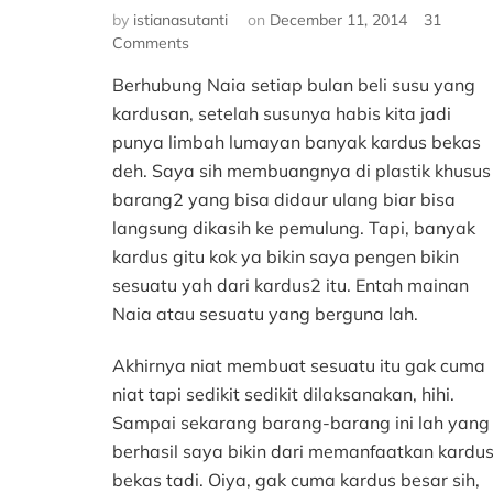
by
istianasutanti
on
December 11, 2014
31
on
Comments
10
Berhubung Naia setiap bulan beli susu yang
Barang
Bermanfaat
kardusan, setelah susunya habis kita jadi
dari
punya limbah lumayan banyak kardus bekas
Kardus
deh. Saya sih membuangnya di plastik khusus
Bekas
barang2 yang bisa didaur ulang biar bisa
langsung dikasih ke pemulung. Tapi, banyak
kardus gitu kok ya bikin saya pengen bikin
sesuatu yah dari kardus2 itu. Entah mainan
Naia atau sesuatu yang berguna lah.
Akhirnya niat membuat sesuatu itu gak cuma
niat tapi sedikit sedikit dilaksanakan, hihi.
Sampai sekarang barang-barang ini lah yang
berhasil saya bikin dari memanfaatkan kardu
bekas tadi. Oiya, gak cuma kardus besar sih,