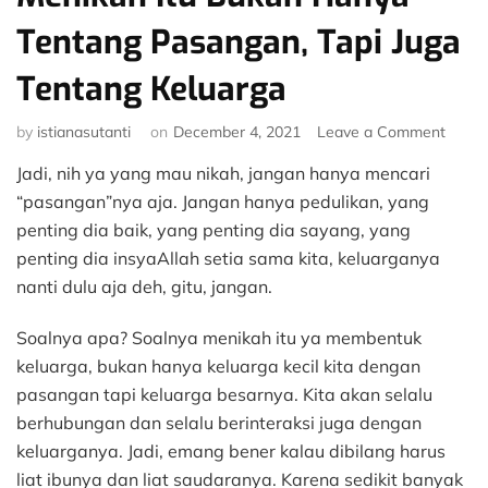
Tentang Pasangan, Tapi Juga
Tentang Keluarga
on
by
istianasutanti
on
December 4, 2021
Leave a Comment
Menik
Jadi, nih ya yang mau nikah, jangan hanya mencari
Itu
Buka
“pasangan”nya aja. Jangan hanya pedulikan, yang
Hany
penting dia baik, yang penting dia sayang, yang
Tenta
penting dia insyaAllah setia sama kita, keluarganya
Pasan
nanti dulu aja deh, gitu, jangan.
Tapi
Juga
Soalnya apa? Soalnya menikah itu ya membentuk
Tenta
Kelua
keluarga, bukan hanya keluarga kecil kita dengan
pasangan tapi keluarga besarnya. Kita akan selalu
berhubungan dan selalu berinteraksi juga dengan
keluarganya. Jadi, emang bener kalau dibilang harus
liat ibunya dan liat saudaranya. Karena sedikit banyak