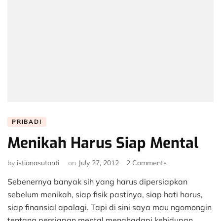
PRIBADI
Menikah Harus Siap Mental
on
by
istianasutanti
on
July 27, 2012
2 Comments
Menikah
Sebenernya banyak sih yang harus dipersiapkan
Harus
Siap
sebelum menikah, siap fisik pastinya, siap hati harus,
Mental
siap finansial apalagi. Tapi di sini saya mau ngomongin
tentang persiapan mental menghadapi kehidupan