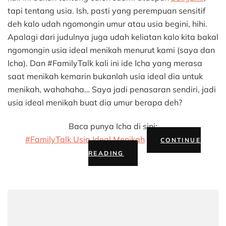
tapi tentang usia. Ish, pasti yang perempuan sensitif
deh kalo udah ngomongin umur atau usia begini, hihi.
Apalagi dari judulnya juga udah keliatan kalo kita bakal
ngomongin usia ideal menikah menurut kami (saya dan
Icha). Dan #FamilyTalk kali ini ide Icha yang merasa
saat menikah kemarin bukanlah usia ideal dia untuk
menikah, wahahaha… Saya jadi penasaran sendiri, jadi
usia ideal menikah buat dia umur berapa deh?
Baca punya Icha di sini:
#FamilyTalk Usia Ideal Menikah
CONTINUE
“#FAMILYTALK
READING
#24:
USIA
IDEAL
MENIKAH”