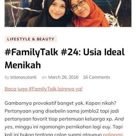
LIFESTYLE & BEAUTY
#FamilyTalk #24: Usia Ideal
Menikah
on
by
istianasutanti
on
March 26, 2016
16 Comments
#FamilyTalk
Baca juga #FamilyTalk lainnya ya!
#24:
Usia
Ideal
Gambarnya provokatif banget yak. Kapan nikah?
Menikah
Pertanyaan yang disebelin sama jomblo2 tapi jadi
pertanyaan favorit tiap pertemuan keluarga xp.
And
yes
, minggu ini ngomongin pernikahan lagi euy. Tapi
kali ini bukan tentang calon suami ataupun
poligami
,