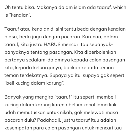
Giman
Oh tentu bisa. Makanya dalam islam ada taaruf, which
mau
kenal
is “kenalan”.
sama
pasan
Taaruf atau kenalan di sini tentu beda dengan kenalan
kalau
biasa, beda juga dengan pacaran. Karenaa, dalam
gak
taaruf, kita justru HARUS mencari tau sebanyak-
pacar
banyaknya tentang pasangan. Kita diperbolehkan
bertanya sedalam-dalamnya kepada calon pasangan
kita, kepada keluarganya, bahkan kepada teman-
teman terdekatnya. Supaya ya itu, supaya gak seperti
“beli kucing dalam karung”.
Banyak yang mengira “taaruf” itu seperti membeli
kucing dalam karung karena belum kenal lama kok
udah memutuskan untuk nikah, gak melewati masa
pacaran dulu? Padahaall, justru taaruf ituu adalah
kesempatan para calon pasangan untuk mencari tau