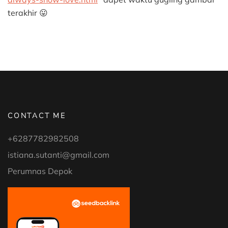
terakhir 😛
CONTACT ME
+6287782982508
istiana.sutanti@gmail.com
Perumnas Depok