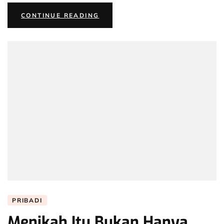
“GIMANA
CONTINUE READING
MAU
KENAL
SAMA
PASANGAN
KALAU
GAK
PACARAN?”
PRIBADI
Menikah Itu Bukan Hanya