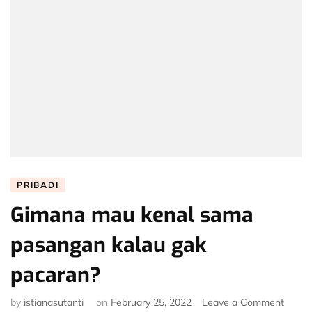
PRIBADI
Gimana mau kenal sama
pasangan kalau gak
pacaran?
on
by
istianasutanti
on
February 25, 2022
Leave a Comment