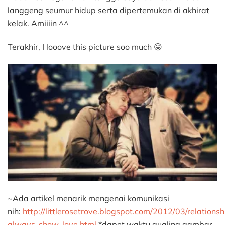
langgeng seumur hidup serta dipertemukan di akhirat
kelak. Amiiiin ^^
Terakhir, I looove this picture soo much 😛
~Ada artikel menarik mengenai komunikasi
nih:
http://littlerosetrove.blogspot.com/2012/03/relationsh
always-show-love.html
*dapet waktu gugling gambar