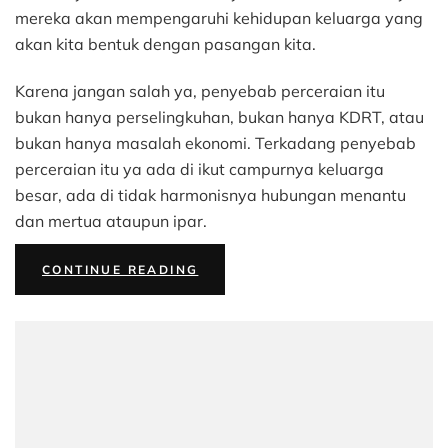
mereka akan mempengaruhi kehidupan keluarga yang
akan kita bentuk dengan pasangan kita.
Karena jangan salah ya, penyebab perceraian itu
bukan hanya perselingkuhan, bukan hanya KDRT, atau
bukan hanya masalah ekonomi. Terkadang penyebab
perceraian itu ya ada di ikut campurnya keluarga
besar, ada di tidak harmonisnya hubungan menantu
dan mertua ataupun ipar.
“MENIKAH
CONTINUE READING
ITU
BUKAN
HANYA
TENTANG
PASANGAN,
TAPI
JUGA
TENTANG
KELUARGA”