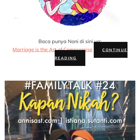
Baca punya Noni di sini ya:
Marriage is the Art of Compromise
CONTINUE
“#FAMILIFE:
READING
MENIKAH
ITU”