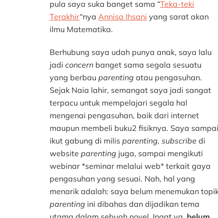
pula saya suka banget sama “
Teka-teki
Terakhir
“nya
Annisa Ihsani
yang sarat akan
ilmu Matematika.
Berhubung saya udah punya anak, saya lalu
jadi
concern
banget sama segala sesuatu
yang berbau
parenting
atau pengasuhan.
Sejak Naia lahir, semangat saya jadi sangat
terpacu untuk mempelajari segala hal
mengenai pengasuhan, baik dari internet
maupun membeli buku2 fisiknya. Saya sampa
ikut gabung di milis
parenting, subscribe
di
website
parenting
juga, sampai mengikuti
webinar *seminar melalui web* terkait gaya
pengasuhan yang sesuai. Nah, hal yang
menarik adalah: saya belum menemukan topi
parenting
ini dibahas dan dijadikan tema
utama dalam sebuah novel. Ingat ya,
belum
.