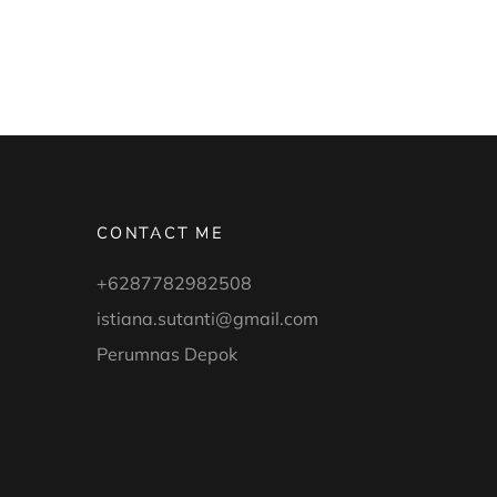
CONTACT ME
+6287782982508
istiana.sutanti@gmail.com
Perumnas Depok