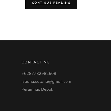
“#FAMILYTALK
CONTINUE READING
#31:
KEUANGAN
KELUARGA”
CONTACT ME
+6287782982508
istiana.sutanti@gmail.com
Perumnas Depok