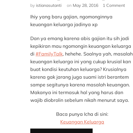
on
by
istianasutanti
on
May 28, 2016
1 Comment
#Fam
Ihiy yang baru gajian, ngomonginnya
#31:
Keu
keuangan keluarga jadinya xp
Kel
Dan ya emang karena abis gajian itu sih jadi
kepikiran mau ngomongin keuangan keluarga
di
#FamilyTalk
, hehehe. Soalnya yah, masalah
keuangan keluarga ini yang cukup krusial kan
buat kondisi keutuhan keluarga? Krusialnya
karena gak jarang juga suami istri berantem
sampe segitunya karena masalah keuangan.
Makanya ini termasuk hal yang harus dan
wajib diobrolin sebelum nikah menurut saya.
Baca punya Icha di sini:
Keuangan Keluarga