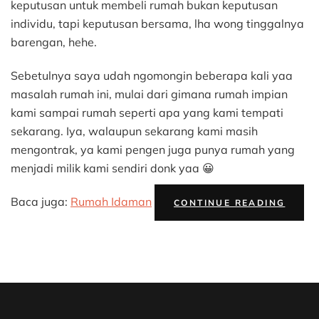
Yang
keputusan untuk membeli rumah bukan keputusan
Kami
individu, tapi keputusan bersama, lha wong tinggalnya
Pikirkan
barengan, hehe.
Sebelum
Membeli
Sebetulnya saya udah ngomongin beberapa kali yaa
Rumah
masalah rumah ini, mulai dari gimana rumah impian
kami sampai rumah seperti apa yang kami tempati
sekarang. Iya, walaupun sekarang kami masih
mengontrak, ya kami pengen juga punya rumah yang
menjadi milik kami sendiri donk yaa 😀
“5
Baca juga:
Rumah Idaman
CONTINUE READING
HAL
YANG
KAMI
PIKIR
SEBE
MEMB
RUMA