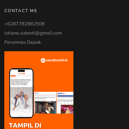
CONTACT ME
+6287782982508
istiana.sutanti@gmail.com
Perumnas Depok