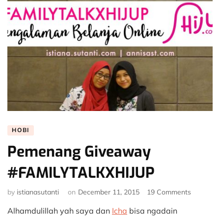
HOBI
Pemenang Giveaway
#FAMILYTALKXHIJUP
on
by
istianasutanti
on
December 11, 2015
19 Comments
Pemena
Alhamdulillah yah saya dan
Icha
bisa ngadain
Giveawa