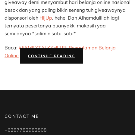
#FAMILY
giveaway demi menyambut hari belanja online nasional
besok dan yang paling bikin seneng tuh giveawaynya
disponsori oleh
HijUp
, hehe. Dan Alhamdulillah lagi
ternyata pesertanya buanyakk, makasih yaa
semuanyaa *salimin satu-satu*.
Baca:
#FAMILYTALKXHIJUP: Pengalaman Belanja
“PEMENANG
Online
CONTINUE READING
GIVEAWAY
#FAMILYTALKXHIJUP”
CONTACT ME
+6287782982508