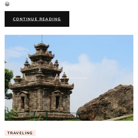
😀
“CARA
CONTINUE READING
KAMI
SEKELUARGA
SANGGUP
MEMBIAYAI
TRAVELING
KAMI”
TRAVELING