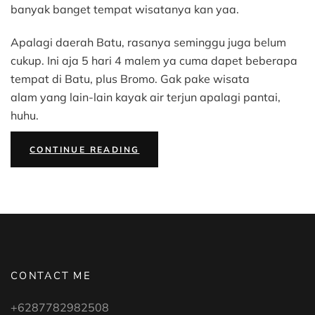
4
banyak banget tempat wisatanya kan yaa.
Malam
Bersama
Apalagi daerah Batu, rasanya seminggu juga belum
Anak-
cukup. Ini aja 5 hari 4 malem ya cuma dapet beberapa
anak:
Itinerary
tempat di Batu, plus Bromo. Gak pake wisata
&
alam yang lain-lain kayak air terjun apalagi pantai,
Budget
huhu.
“WISATA
CONTINUE READING
MALANG
5
HARI
4
MALAM
BERSAMA
ANAK-
ANAK:
ITINERARY
&
BUDGET”
CONTACT ME
+6287782982508