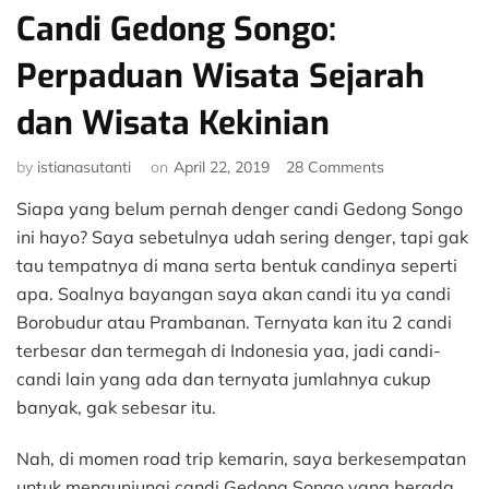
Candi Gedong Songo:
Perpaduan Wisata Sejarah
dan Wisata Kekinian
on
by
istianasutanti
on
April 22, 2019
28 Comments
Candi
Siapa yang belum pernah denger candi Gedong Songo
Gedong
Songo:
ini hayo? Saya sebetulnya udah sering denger, tapi gak
Perpaduan
tau tempatnya di mana serta bentuk candinya seperti
Wisata
apa. Soalnya bayangan saya akan candi itu ya candi
Sejarah
Borobudur atau Prambanan. Ternyata kan itu 2 candi
dan
terbesar dan termegah di Indonesia yaa, jadi candi-
Wisata
Kekinian
candi lain yang ada dan ternyata jumlahnya cukup
banyak, gak sebesar itu.
Nah, di momen road trip kemarin, saya berkesempatan
untuk mengunjungi candi Gedong Songo yang berada