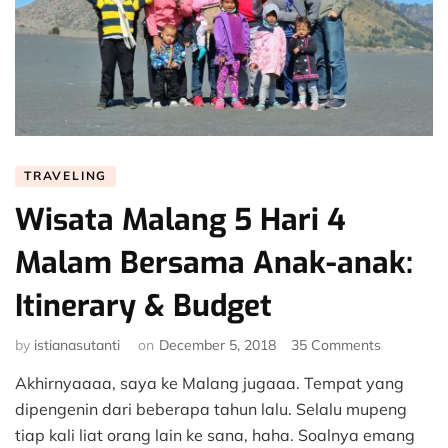
TRAVELING
Wisata Malang 5 Hari 4
Malam Bersama Anak-anak:
Itinerary & Budget
on
by
istianasutanti
on
December 5, 2018
35 Comments
Wisata
Akhirnyaaaa, saya ke Malang jugaaa. Tempat yang
Malang
5
dipengenin dari beberapa tahun lalu. Selalu mupeng
Hari
tiap kali liat orang lain ke sana, haha. Soalnya emang