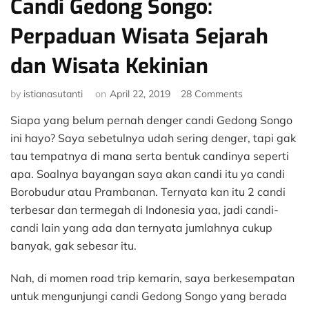
Candi Gedong Songo:
Perpaduan Wisata Sejarah
dan Wisata Kekinian
on
by
istianasutanti
on
April 22, 2019
28 Comments
Candi
Siapa yang belum pernah denger candi Gedong Songo
Gedong
Songo:
ini hayo? Saya sebetulnya udah sering denger, tapi gak
Perpaduan
tau tempatnya di mana serta bentuk candinya seperti
Wisata
apa. Soalnya bayangan saya akan candi itu ya candi
Sejarah
Borobudur atau Prambanan. Ternyata kan itu 2 candi
dan
terbesar dan termegah di Indonesia yaa, jadi candi-
Wisata
Kekinian
candi lain yang ada dan ternyata jumlahnya cukup
banyak, gak sebesar itu.
Nah, di momen road trip kemarin, saya berkesempatan
untuk mengunjungi candi Gedong Songo yang berada