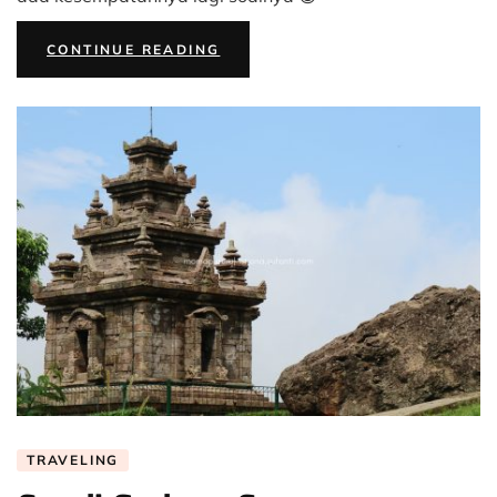
“ROAD
CONTINUE READING
TRIP
JAWA
TENGAH
–
WISATA
CANDI”
TRAVELING