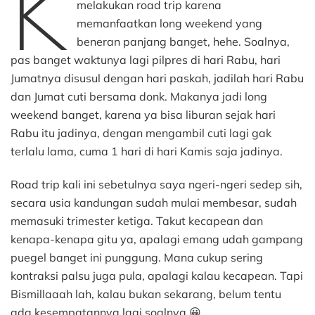
K
Jawa
melakukan road trip karena
Tengah
memanfaatkan long weekend yang
–
beneran panjang banget, hehe. Soalnya,
Wisata
pas banget waktunya lagi pilpres di hari Rabu, hari
Candi
Jumatnya disusul dengan hari paskah, jadilah hari Rabu
dan Jumat cuti bersama donk. Makanya jadi long
weekend banget, karena ya bisa liburan sejak hari
Rabu itu jadinya, dengan mengambil cuti lagi gak
terlalu lama, cuma 1 hari di hari Kamis saja jadinya.
Road trip kali ini sebetulnya saya ngeri-ngeri sedep sih,
secara usia kandungan sudah mulai membesar, sudah
memasuki trimester ketiga. Takut kecapean dan
kenapa-kenapa gitu ya, apalagi emang udah gampang
puegel banget ini punggung. Mana cukup sering
kontraksi palsu juga pula, apalagi kalau kecapean. Tapi
Bismillaaah lah, kalau bukan sekarang, belum tentu
ada kesempatannya lagi soalnya 😀