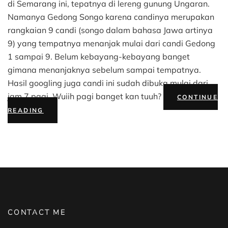
di Semarang ini, tepatnya di lereng gunung Ungaran.
Namanya Gedong Songo karena candinya merupakan
rangkaian 9 candi (songo dalam bahasa Jawa artinya
9) yang tempatnya menanjak mulai dari candi Gedong
1 sampai 9. Belum kebayang-kebayang banget
gimana menanjaknya sebelum sampai tempatnya.
Hasil googling juga candi ini sudah dibuka mulai dari
jam 7 pagi. Wuiih pagi banget kan tuuh?
CONTINUE
“CANDI
READING
GEDONG
SONGO:
PERPADUAN
WISATA
SEJARAH
DAN
WISATA
KEKINIAN”
CONTACT ME