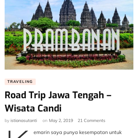
TRAVELING
Road Trip Jawa Tengah –
Wisata Candi
on
by
istianasutanti
on
May 2, 2019
21 Comments
Road
emarin saya punya kesempatan untuk
Trip