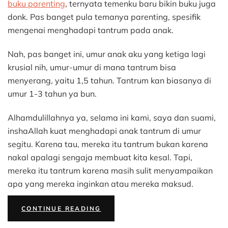
Parenting
buku parenting
, ternyata temenku baru bikin buku juga
Menghadap
donk. Pas banget pula temanya parenting, spesifik
Anak
mengenai menghadapi tantrum pada anak.
Tantrum
Nah, pas banget ini, umur anak aku yang ketiga lagi
krusial nih, umur-umur di mana tantrum bisa
menyerang, yaitu 1,5 tahun. Tantrum kan biasanya di
umur 1-3 tahun ya bun.
Alhamdulillahnya ya, selama ini kami, saya dan suami,
inshaAllah kuat menghadapi anak tantrum di umur
segitu. Karena tau, mereka itu tantrum bukan karena
nakal apalagi sengaja membuat kita kesal. Tapi,
mereka itu tantrum karena masih sulit menyampaikan
apa yang mereka inginkan atau mereka maksud.
“REKOMENDASI
CONTINUE READING
BUKU
PARENTING
MENGHADAPI
ANAK