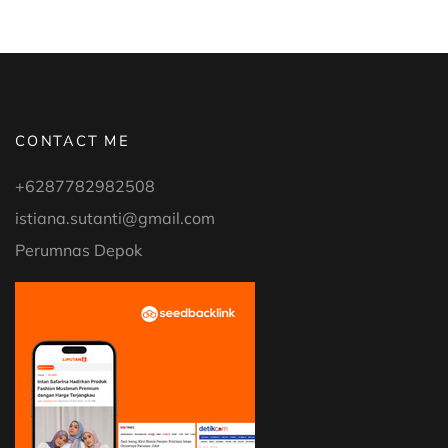
TANTRUM”
CONTACT ME
+6287782982508
istiana.sutanti@gmail.com
Perumnas Depok