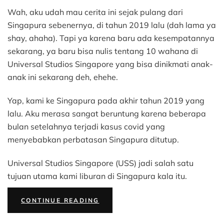
10
Wah, aku udah mau cerita ini sejak pulang dari
Wahana
Universal
Singapura sebenernya, di tahun 2019 lalu (dah lama ya
Studios
shay, ahaha). Tapi ya karena baru ada kesempatannya
Singapore
sekarang, ya baru bisa nulis tentang 10 wahana di
untuk
Universal Studios Singapore yang bisa dinikmati anak-
Anak
anak ini sekarang deh, ehehe.
dan
Balita
Yap, kami ke Singapura pada akhir tahun 2019 yang
lalu. Aku merasa sangat beruntung karena beberapa
bulan setelahnya terjadi kasus covid yang
menyebabkan perbatasan Singapura ditutup.
Universal Studios Singapore (USS) jadi salah satu
tujuan utama kami liburan di Singapura kala itu.
“10
CONTINUE READING
WAHANA
UNIVERSAL
STUDIOS
SINGAPORE