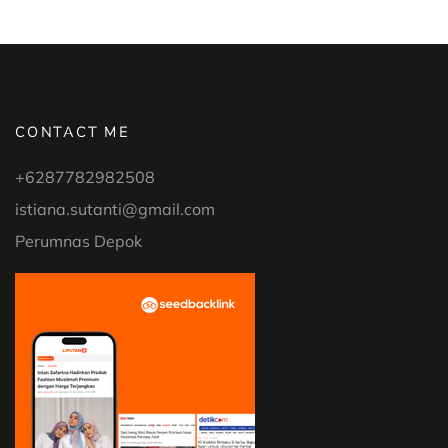
UNTUK
ANAK
DAN
BALITA”
CONTACT ME
+6287782982508
istiana.sutanti@gmail.com
Perumnas Depok