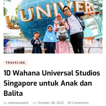
TRAVELING
10 Wahana Universal Studios
Singapore untuk Anak dan
Balita
on
by
istianasutanti
on
October 26, 2022
35 Comments