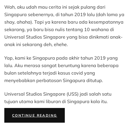
10
Wah, aku udah mau cerita ini sejak pulang dari
Wahana
Universal
Singapura sebenernya, di tahun 2019 lalu (dah lama ya
Studios
shay, ahaha). Tapi ya karena baru ada kesempatannya
Singapore
sekarang, ya baru bisa nulis tentang 10 wahana di
untuk
Universal Studios Singapore yang bisa dinikmati anak-
Anak
anak ini sekarang deh, ehehe.
dan
Balita
Yap, kami ke Singapura pada akhir tahun 2019 yang
lalu. Aku merasa sangat beruntung karena beberapa
bulan setelahnya terjadi kasus covid yang
menyebabkan perbatasan Singapura ditutup.
Universal Studios Singapore (USS) jadi salah satu
tujuan utama kami liburan di Singapura kala itu.
“10
CONTINUE READING
WAHANA
UNIVERSAL
STUDIOS
SINGAPORE