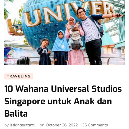
TRAVELING
10 Wahana Universal Studios
Singapore untuk Anak dan
Balita
on
by
istianasutanti
on
October 26, 2022
35 Comments