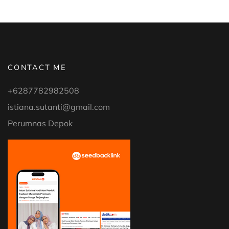
UNTUK
ANAK
DAN
BALITA”
CONTACT ME
+6287782982508
istiana.sutanti@gmail.com
Perumnas Depok