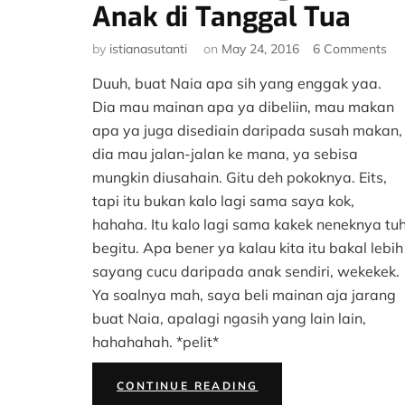
Anak di Tanggal Tua
on
by
istianasutanti
on
May 24, 2016
6 Comments
#K
Duuh, buat Naia apa sih yang enggak yaa.
Tri
Me
Dia mau mainan apa ya dibeliin, mau makan
An
apa ya juga disediain daripada susah makan,
di
dia mau jalan-jalan ke mana, ya sebisa
Ta
mungkin diusahain. Gitu deh pokoknya. Eits,
Tu
tapi itu bukan kalo lagi sama saya kok,
hahaha. Itu kalo lagi sama kakek neneknya tu
begitu. Apa bener ya kalau kita itu bakal lebih
sayang cucu daripada anak sendiri, wekekek.
Ya soalnya mah, saya beli mainan aja jarang
buat Naia, apalagi ngasih yang lain lain,
hahahahah. *pelit*
“#KISAHTANGGALTU
CONTINUE READING
TRIK
MEMBAHAGIAKAN