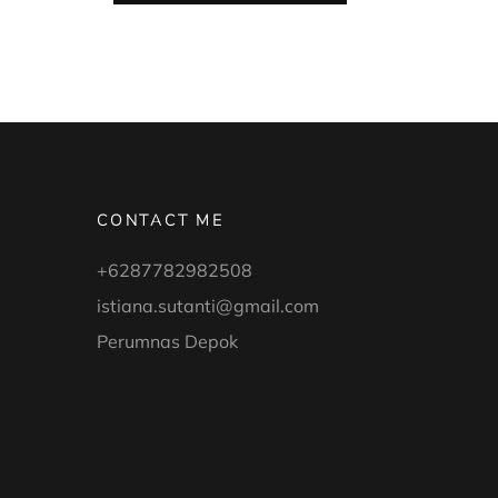
ANAK
DI
TANGGAL
TUA”
CONTACT ME
+6287782982508
istiana.sutanti@gmail.com
Perumnas Depok