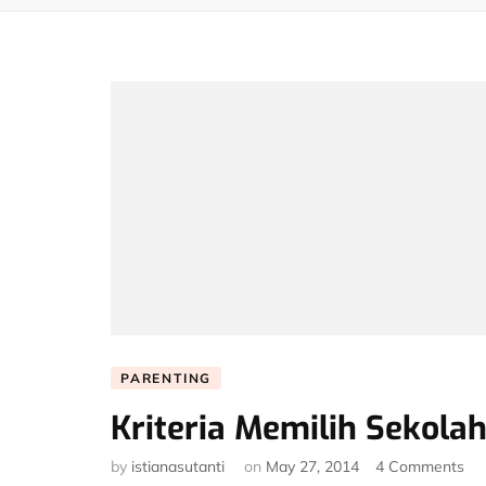
PARENTING
Kriteria Memilih Sekola
on
by
istianasutanti
on
May 27, 2014
4 Comments