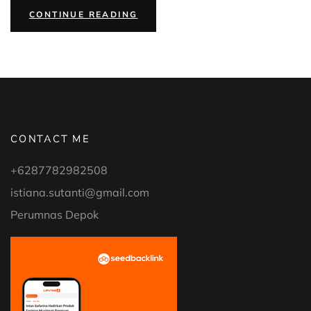
“SCARLETT
CONTINUE READING
GLOWTENING
SERUM
MEMBUAT
WAJAH
LEBIH
CERAH
DAN
BEKAS
JERAWAT
MEMUDAR”
CONTACT ME
+6287782982508
istiana.sutanti@gmail.com
Perumnas Depok