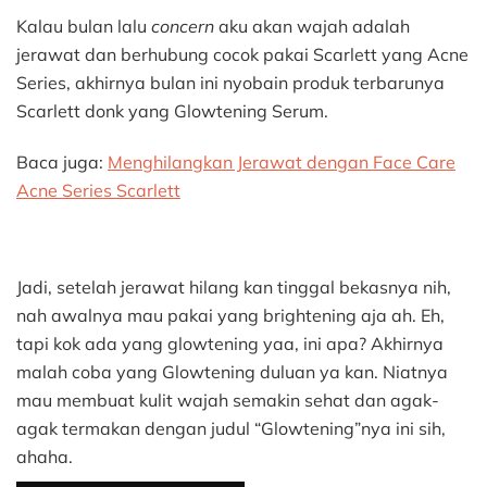
Scarlett
Kalau bulan lalu
concern
aku akan wajah adalah
Glowten
Serum
jerawat dan berhubung cocok pakai Scarlett yang Acne
Membu
Series, akhirnya bulan ini nyobain produk terbarunya
Wajah
Scarlett donk yang Glowtening Serum.
Lebih
Cerah
Baca juga:
Menghilangkan Jerawat dengan Face Care
Dan
Acne Series Scarlett
Bekas
Jerawat
Memud
Jadi, setelah jerawat hilang kan tinggal bekasnya nih,
nah awalnya mau pakai yang brightening aja ah. Eh,
tapi kok ada yang glowtening yaa, ini apa? Akhirnya
malah coba yang Glowtening duluan ya kan. Niatnya
mau membuat kulit wajah semakin sehat dan agak-
agak termakan dengan judul “Glowtening”nya ini sih,
ahaha.