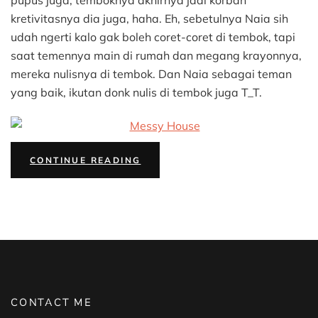
pupus juga, temboknya akhirnya jadi korban
kretivitasnya dia juga, haha. Eh, sebetulnya Naia sih
udah ngerti kalo gak boleh coret-coret di tembok, tapi
saat temennya main di rumah dan megang krayonnya,
mereka nulisnya di tembok. Dan Naia sebagai teman
yang baik, ikutan donk nulis di tembok juga T_T.
“BYE
CONTINUE READING
RUMAH
RAPI!”
CONTACT ME