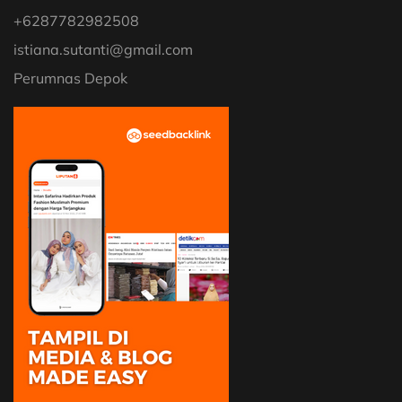
+6287782982508
istiana.sutanti@gmail.com
Perumnas Depok