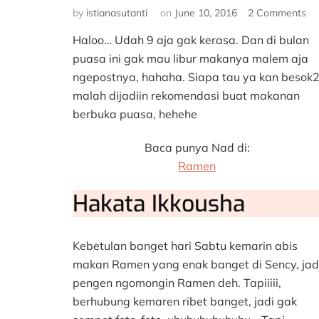
on
by
istianasutanti
on
June 10, 2016
2 Comments
#H
Haloo… Udah 9 aja gak kerasa. Dan di bulan
#9:
Ra
puasa ini gak mau libur makanya malem aja
ngepostnya, hahaha. Siapa tau ya kan besok
malah dijadiin rekomendasi buat makanan
berbuka puasa, hehehe
Baca punya Nad di:
Ramen
Hakata Ikkousha
Kebetulan banget hari Sabtu kemarin abis
makan Ramen yang enak banget di Sency, jad
pengen ngomongin Ramen deh. Tapiiiii,
berhubung kemaren ribet banget, jadi gak