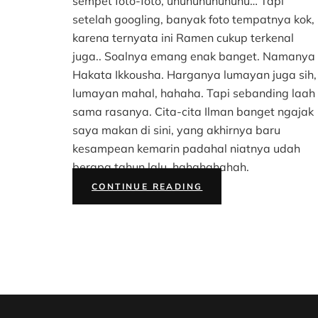
sempet foto-foto, uhuhuhuhuhuhu… Tapi
setelah googling, banyak foto tempatnya kok,
karena ternyata ini Ramen cukup terkenal
juga.. Soalnya emang enak banget. Namanya
Hakata Ikkousha. Harganya lumayan juga sih,
lumayan mahal, hahaha. Tapi sebanding laah
sama rasanya. Cita-cita Ilman banget ngajak
saya makan di sini, yang akhirnya baru
kesampean kemarin padahal niatnya udah
berapa tahun lalu, hahahahahah.
“#HUNGRYFRIDAY
CONTINUE READING
#9:
RAMEN”